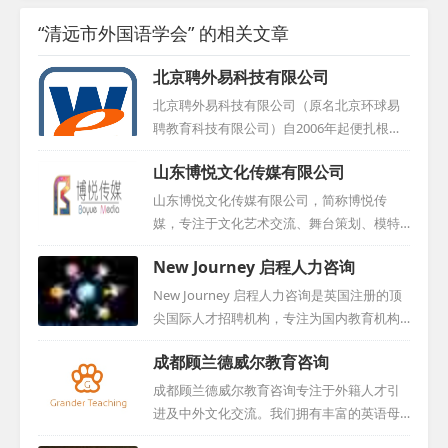
“清远市外国语学会” 的相关文章
北京聘外易科技有限公司
北京聘外易科技有限公司（原名北京环球易
聘教育科技有限公司）自2006年起便扎根于
国际文化交流领域，得益于各级部门的支持
山东博悦文化传媒有限公司
与协助，迅速发展成为这一领域的先驱之
一。我们的服务对象既涵盖了寻求外籍人才
山东博悦文化传媒有限公司，简称博悦传
的企事业单位，也包括了那些希望在中国找
媒，专注于文化艺术交流、舞台策划、模特
到合适工作机会的外籍专业人才。在聘外易
经纪、高端摄影摄像、广告设计与教育咨询
New Journey 启程人力咨询
科技的运营体系中，我们设有专业的信息技
等多元化业务。公司自成立以来，积极吸纳
术研发团队和外籍人才服务团队，致力于让
业内精英，以专业、认真、踏实的态度不断
New Journey 启程人力咨询是英国注册的顶
外教招聘变得更为便捷高效。此外，我们还
推动国际化发展。博悦传媒不仅与国内同行
尖国际人才招聘机构，专注为国内教育机构
荣获了中国认证联盟颁发的行业示范企业称
深入交流，更常赴国外学习先进理念，紧跟
提供国际人才招聘方案，并搭建与英国优质
号，并积累了2000+教育领域的客户信任与支
成都顾兰德威尔教育咨询
时代步伐，将国际视野融入实践。同时，公
教育资源的桥梁。服务涵盖人力资源招聘、
持。...
司还为外籍人才提供舒适的工作环境和优质
签证办理及材料审核，致力于中英文化交流
成都顾兰德威尔教育咨询专注于外籍人才引
福利，使每位员工都能在公司找到归属感与
推广。通过广告宣传、社交媒体和网站等，
进及中外文化交流。我们拥有丰富的英语母
成就感。...
实时更新招聘信息，并在英国主流招聘平台
语外籍人才资源，这些人才大多来自英美等