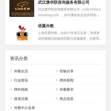
武汉澳华联咨询服务有限公司
投放广告。...
国家，并且多数未曾踏足中国，易于融入并
适应新环境。多年的积累使我们与众多国外
武汉澳华联咨询服务有限公司（Link China C
机构和个人建立了紧密合作关系，确保能够
onsulting Ltd），由中澳知名企业共同创
长期稳定地提供优秀人才。我们的服务收费
立，是国际教育咨询领域的领军企业。自200
语翼外教
合理，符合市场行情。如果您有招聘需求，
5年扎根武汉以来，我们专注于国际文化教
无论是学校还是其他机构，都可与我们取得
育、外籍人力资源及英语教学研发，提供一
上海语翼外教，自2011年成立以来，凭借资
联系，我们将为您提供详细的信息和专业的
站式综合服务。在澳洲昆士兰布里斯班，我
深外教顾问的精准匹配与卓越服务，在教育
咨询，共同推动中外文化交流与教育事业的
们也设有分支机构，拓展全球视野。经过多
培训领域树立了良好口碑。作为上海语轶商
发展。...
年努力，我们在国际教育咨询、外教教材研
务咨询有限公司的核心板块，我们专注于为
发、企业商务培训等领域成果斐然，广受国
各类教学机构、企事业单位及个人提供一对
资讯分类
内外客户好评。我们持有国家外专局颁发的
一英语外教服务。我们严格筛选每一位外教
资质证书，确保服务专业合法。澳华联团队
候选人，本地外教必经面对面面试与Demo展
外教生活
经验分享
汇聚中外精英，以专业知识与技能，高效服
示，外地外教则通过电话或网络面试。我们
务各类客户。我们整合国内外资源，发...
杜绝随意推荐，确保深入了解每位外教的背
行业资讯
聘外新闻
景与期望。我们对外教候选人要求严格，必
聘外指南
外教教学
须是来自英美加澳等母语国家的专业人士，
持有相关教师资格证，并拥有至少两年教学
政策法规
热点信息
经验。在服务期间，无论何种原因解约，我
们都将提供无限次免...
外教中介名单