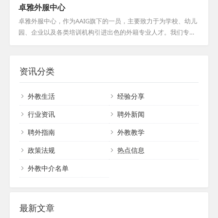
卓雅外服中心
时代步伐，将国际视野融入实践。同时，公
桥梁。我们拥有一支专业的引才团队，他们
司还为外籍人才提供舒适的工作环境和优质
不仅注重外教的整体素质，更在选拔过程中
卓雅外服中心，作为AAIG旗下的一员，主要致力于为学校、幼儿
福利，使每位员工都能在公司找到归属感与
严格把关，确保外教水平达到高标准。我们
园、企业以及各类培训机构引进出色的外籍专业人才。我们专注
成就感。...
的目标，是减轻用才机构的用人压力，降低
于搭建一个高效的外籍人才招聘平台，吸引了全球各地的外教前
用人风险，让每一位合作伙伴都能安心、放
来寻找合适的工作机会。通过我们专业而周到的服务体系，外教
心。作为一家靠谱的外教中介机构，我们始
们可以更快速地适应和了解中国，顺利融入并过上安居乐业的生
资讯分类
终坚守诚信、专业、高效的服务宗旨，努力
活。凭借在涉外教育交流领域的多年经验，我们累积了丰富的境
为各方创造更多的价值。山东海德，愿与您
外学校、教师和学生资源。在此基础上，我们进一步研发了一系
外教生活
经验分享
携手共创美好未来，共同书写国际教育的华
列专业的外教在线课程，旨在满足国内客户多样化的需求。我们
章！...
始终致力于提供最优质的服务，以满足客户在引进外籍人才方面
行业资讯
聘外新闻
的各种需求。...
聘外指南
外教教学
政策法规
热点信息
外教中介名单
最新文章