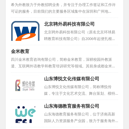
希为外教致力于外教招聘业务，并专注于办理工作签证和工作许
可证的服务，目前我们的主要服务区域集中在深圳和广州地
区。...
北京聘外易科技有限公司
北京聘外易科技有限公司（原名北京环球易
聘教育科技有限公司）自2006年起便扎根于
国际文化交流领域，得益于各级部门的支持
金米教育
与协助，迅速发展成为这一领域的先驱之
一。我们的服务对象既涵盖了寻求外籍人才
四川金米教育咨询有限公司，简称金米教育，深耕校园外教派
的企事业单位，也包括了那些希望在中国找
遣、互联网外语教学和教育培训研究等领域。其前身成都金米文
到合适工作机会的外籍专业人才。在聘外易
化传播有限公司自2012年5月成立以来，已积累七年多的丰富经
山东博悦文化传媒有限公司
科技的运营体系中，我们设有专业的信息技
验。金米教育在外教派遣领域表现卓越，为成都五十多所中小
术研发团队和外籍人才服务团队，致力于让
学、幼儿园提供优质服务，并逐步扩大至川内乃至全国范围。随
山东博悦文化传媒有限公司，简称博悦传
外教招聘变得更为便捷高效。此外，我们还
着《国家中长期教育改革和发展规划纲要》的推进，金米教育期
媒，专注于文化艺术交流、舞台策划、模特
荣获了中国认证联盟颁发的行业示范企业称
望与您携手，共同探索外语教学模式的创新与技术融合，丰富教
经纪、高端摄影摄像、广告设计与教育咨询
号，并积累了2000+教育领域的客户信任与支
山东海德教育服务有限公司
学内容，打造特色品牌，成为您提升外语教学水平的最佳助手和
等多元化业务。公司自成立以来，积极吸纳
持。...
合作伙伴，共绘教育新篇。...
业内精英，以专业、认真、踏实的态度不断
山东海德教育服务有限公司，位于济南高新
推动国际化发展。博悦传媒不仅与国内同行
国际人力资源服务产业园，致力于服务海外
深入交流，更常赴国外学习先进理念，紧跟
教育人才与国内教学机构，搭建起国际化的