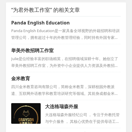
“为君外教工作室” 的相关文章
Panda English Education
Panda English Education是一家具备全球视野的外籍招聘和培训
管理公司，拥有超过十年的外教管理经验，同时持有外国专家证
及办学许可证。自成立以来，我们一直致力于为多家知名民办幼
举美外教招聘工作室
儿园和小学（诸如浦东的爱绿幼儿园、海富金太阳幼儿园、世纪
星幼儿园、万科实验小学、七宝外国语小学、洋泾外国语小学、
Julie是位经验丰富的职场精英，在招聘领域深耕十年。她创立了
菊园小学和海桐小学等）稳定地输送外教老师，为这些学校提供
举美外教招聘工作室，为外资中小企业提供人力资源及外教招聘
了质量上乘且数量充足的师资支持，因此在业界赢得了广泛的好
的专业咨询。此前，她加入美国各州在华中心，为欲入华的美国
金米教育
评与卓越的口碑。...
企业招聘人才。她还曾服务于荷兰的International Top Talent，
担任项目经理，为荷兰机构和企业招募中国人才。Julie还曾在Sta
四川金米教育咨询有限公司，简称金米教育，深耕校园外教派
nton Chase担任总监，并在美国凤凰城的私募基金工作。她还曾
遣、互联网外语教学和教育培训研究等领域。其前身成都金米文
在可口可乐中国总部负责策略采购，早期在德国工业公司工作，
化传播有限公司自2012年5月成立以来，已积累七年多的丰富经
大连格瑞森外服
并在上海财经大学教授英语。Julie毕业于美国雷鸟全球管理学
验。金米教育在外教派遣领域表现卓越，为成都五十多所中小
院，并持有华东师...
学、幼儿园提供优质服务，并逐步扩大至川内乃至全国范围。随
大连格瑞森外服经纪公司 ， 专注于外教托管
着《国家中长期教育改革和发展规划纲要》的推进，金米教育期
与中介服务 ， 其核心优势在于提供母语工签
望与您携手，共同探索外语教学模式的创新与技术融合，丰富教
外教 ， 外教资源丰富且稳定可靠 。 公司凭