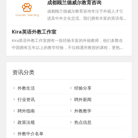
成都顾兰德威尔教育咨询
学内容，打造特色品牌，成为您提升外语教学水平的最佳助手和
借完善的服务体系 ， 确保客户在使用过程中
合作伙伴，共绘教育新篇。...
能够安心无忧 。 目前 ， 大连格瑞森已在全
成都顾兰德威尔教育咨询专注于外籍人才引
国范围内与百家以上的合作机构建立了稳固
进及中外文化交流。我们拥有丰富的英语母
的合作关系 ， 赢得了广泛赞誉 。 我们诚挚
语外籍人才资源，这些人才大多来自英美等
Kira英语外教工作室
欢迎各界合作伙伴的加入 ， 共同开创美好未
国家，并且多数未曾踏足中国，易于融入并
来 。...
适应新环境。多年的积累使我们与众多国外
Kira英语外教工作室拥有一批经验丰富的外籍教师，他们多数在
机构和个人建立了紧密合作关系，确保能够
中国拥有五年以上的教学经验，不仅精通所教授的课程，更熟悉
长期稳定地提供优秀人才。我们的服务收费
中国学生的学习习惯和文化背景，从而能够因材施教，确保教学
合理，符合市场行情。如果您有招聘需求，
质量上乘。此外，我们的外教团队对于签证申请流程了如指掌，
无论是学校还是其他机构，都可与我们取得
他们大都已提前准备好如无犯罪记录证明等必要文件，一旦需
资讯分类
联系，我们将为您提供详细的信息和专业的
要，能够迅速完成相关手续，确保在一个月内顺利到岗，为学生
咨询，共同推动中外文化交流与教育事业的
们提供稳定而高效的教学服务。...
外教生活
经验分享
发展。...
行业资讯
聘外新闻
聘外指南
外教教学
政策法规
热点信息
外教中介名单