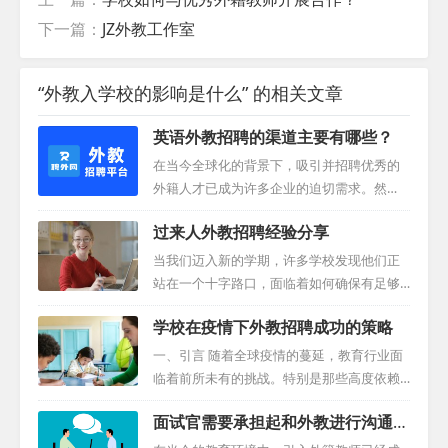
下一篇：
JZ外教工作室
“外教入学校的影响是什么” 的相关文章
英语外教招聘的渠道主要有哪些？
在当今全球化的背景下，吸引并招聘优秀的
外籍人才已成为许多企业的迫切需求。然
而，有效地找到并联系这些潜在的员工仍然
过来人外教招聘经验分享
是一项挑战。以下是八种英语外教招聘的渠
道，以及它们的优缺点分析。 1. 官网联系
当我们迈入新的学期，许多学校发现他们正
透过访问相关行业公司的官方网站，点击“联
站在一个十字路口，面临着如何确保有足够
系我们”来与对方建立联系。例如，如果您想
合格的外籍教师的问题。虽然有些学校早早
学校在疫情下外教招聘成功的策略
招聘外籍教师，可以通过搜索学校官网找到
地就做好了招聘计划，但也有不少学校在最
联系方式并发送邮件。尽管这种方法的成功
后一刻还在应对外教招聘的挑战。本文将以
一、引言 随着全球疫情的蔓延，教育行业面
率一般，但回复率不确定，而且较为直接。
过来人的视角进行外教招聘经验分享。 一、
临着前所未有的挑战。特别是那些高度依赖
聘外网(TeacherRecord)是专业外教招聘解决
早期规划的力量 要想充分发挥招聘的潜力，
外籍教师的教育机构，在边境关闭、政策调
方案平台。我们深耕外教招聘领域...
面试官需要承担起和外教进行沟通的
前瞻性的思维策略是必不可少的。有远见的
整以及国际教师流动受限的背景下，不得不
责任
学校会在2-3个月前就开始规划，这样他们就
重新思考其教学策略。本文将探讨疫情对全