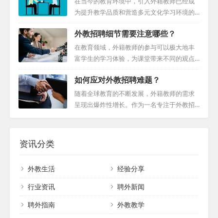
在当今的教育环境中，引入外籍教师已经成
有足够的时间去寻找高素质的外籍教师，并
球教育的影响，并提出应对这一挑战的成功
为提升教学品质和营造多元文化学习环境的
为下学期做好充分的准备。提前规划不仅可
策略。 二、疫情对全球教育的影响 教学干
重要手段。而在这其中，面试作为筛选合适
以让学校有更多的选择，而且也更有可能吸
外教招聘细节需要注意哪些？
扰：外籍教师在许多学校中扮演着重要角
人选的关键环节，显得尤为重要。本文将回
引到顶尖的人才。 二、制作详细的招聘信息
色，他们的语言能力和文化见解为教育体验
答如何给外教面试这个问题，并深入探讨外
在教育领域，外籍教师的参与可以极大地丰
魔...
增添了独特价值。然而，由于疫情导致的国
教面试中的有效沟通技巧，以帮助外教面试
富学生的学习体验，为课堂带来不同的观点
际教师流动受限，学校不得不应对外籍教师
官更好地评估候选人。 第一印象：准时的重
和专业知识。然而，招聘这些教育人才是一
短缺的问题。这导致了教学计划的调整，甚
如何应对外教招聘难题？
要性 面试开始时的几分钟对于整个面试的氛
项复杂且需要细致规划的任务。从初步接触
至一些依赖外籍教师的课程被迫暂停或取
围和双方的态度有着决定性的影响。准时到
到招聘后的支持，每一步都需要周密的考虑
随着全球教育的不断发展，外籍教师的需求
消。...
达不仅仅显示了候选人的专业素养和对面试
和战略性的规划。本指南旨在全面解析招聘
呈现出爆炸性增长。作为一名专注于外教招
的重视，也为接下来的交流奠定了积极、认
外籍教师的全过程，深入外教招聘细节，提
聘的机构编辑，我亲身经历了这一趋势的演
真的基调。想象一下，如果面试官提前几分
供实用的见解和专家建议，帮助教育机构成
变，并深感其带来的机遇与挑战。外籍教师
钟进入面试室，整理好相关资料，这不仅展
功完成这一任务。 一、明确目标与资格 在启
资源的稀缺性、期望的不匹配以及沟通难
资讯分类
现了他们的专业...
动招聘流程之前，首先要明确机构的目标和
题，都是我们在招聘过程中必须面对的外教
需求。这包括确定所需的教师资格、专业领
招聘难题。 外教资源的稀缺性 当前，最大的
外教生活
经验分享
域、教学风格以及期望的文化适应性。通过
挑战之一是外籍教师资源的稀缺。尽管需求
明确这些要求，可以更有针对性地寻找合适
持续增长，但合格的外籍教师数量有限。此
行业资讯
聘外新闻
的候选人。...
外，许多外教在求职时变得更加挑剔，这无
聘外指南
外教教学
疑增加了学校找到合适候选人的难度。因
此，我们需要创新策略，以吸引更多合格的