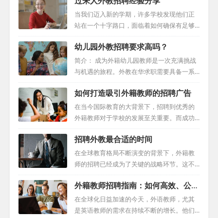
过来人外教招聘经验分享
当我们迈入新的学期，许多学校发现他们正
站在一个十字路口，面临着如何确保有足够
合格的外籍教师的问题。虽然有些学校早早
幼儿园外教招聘要求高吗？
地就做好了招聘计划，但也有不少学校在最
后一刻还在应对外教招聘的挑战。本文将以
简介： 成为外籍幼儿园教师是一次充满挑战
过来人的视角进行外教招聘经验分享。 一、
与机遇的旅程。外教在华求职需要具备一系
早期规划的力量 要想充分发挥招聘的潜力，
列必要的资质和特质，这些不仅是获得职位
如何打造吸引外籍教师的招聘广告
前瞻性的思维策略是必不可少的。有远见的
的先决条件，更是塑造一个成功幼儿教育者
学校会在2-3个月前就开始规划，这样他们就
的重要基石。 教育背景：建立扎实基础 首
在当今国际教育的大背景下，招聘到优秀的
有足够的时间去寻找高素质的外籍教师，并
先，成为一名外籍幼儿园教师需要在教育、
外籍教师对于学校的发展至关重要。而成功
为下学期做好充分的准备。提前规划不仅可
早期教育、心理学等相关领域获得学士或更
的外教招聘往往始于一份引人注目的招聘广
以让学校有更多的选择，而且也更有可能吸
招聘外教最合适的时间
高的学位。这样的学术背景不仅证明了你的
告。本指南将详细解析如何制作一份成功的
引到顶尖的人才。 二、制作详细的招聘信息
专业知识，更为你提供了丰富的教学技能，
招聘外籍广告。 一、明确招聘需求 在制作招
在全球教育格局不断演变的背景下，外籍教
魔...
对培养幼儿的心智发展起到至关重要的作
聘广告时，首先需要明确学校的需求，包括
师的招聘已经成为了关键的战略环节。这不
用。 语言能力：沟通的桥梁 除了学历，语言
招聘的职位、部门和工作地点。清晰地阐述
仅关乎找到合适的教育工作者，更涉及到如
能力也是一项重要的要求。熟练掌握中文是
外籍教师招聘指南：如何高效、公正
这些信息，可以帮助潜在的候选人更好地理
何确保他们能够顺利融入学校环境，同时遵
必不可少的，这样才能确保与孩子们的有效
地招聘国际教师团队
解职位的要求，从而更有针对性地申请。
守相关法律法规，以及实现最佳的教学效
在全球化日益加速的今天，外语教师，尤其
沟通。...
二、突出学校的优势 在招聘广告中，要充分
果。外教招聘范文在此过程中扮演着至关重
是英语教师的需求在持续不断的增长。他们