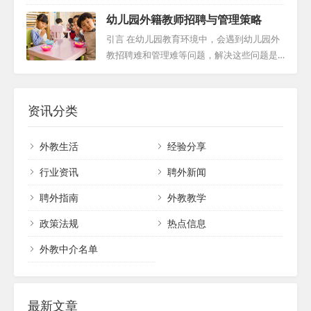
展示学校的特色和优势，比如学校的文化氛
要的角色，它不仅帮助明确招聘标准和流
不仅发挥了提升学生语言能力的重要作用，
围、教育理念、学生成就等。这不仅可以吸
幼儿园外籍教师招聘与管理策略
程，也是吸引优秀外籍教师的重要工具。本
还促进了文化之间的交流碰撞。然而，招聘
引到对学校有深入了解的候选人，同时也能
文将深入探讨外教招聘专员为何以及如何将
适合的外教并非朝夕之事，这个过程需要细
引言 在幼儿园教育环境中，会遇到幼儿园外
增强学校...
外教招聘提前，揭示其背后的复杂性及成功
致的评估、不断的沟通以及对文化差异的尊
教招聘难和管理难等问题，解决这些问题是
的关键因素。 一、应对法律环境 外教招聘专
重和理解。以下是一份全面的外籍教师招聘
一项复杂且关键的任务。这不仅涉及到人力
员在考虑外籍教师招聘时，首要任务是通过
指南，旨在帮助教育机构高效、公正地完成
资源管理和教学质量的提升，还涉及到跨文
一系列复杂的法律程序。特别是在中国这样
招聘过程。 一、初步评估与筛选 首先，对潜
化交流和多元文化教育的推动。本文旨在探
资讯分类
的国家，法律是至高...
在的候选人进行全面的评估至关重要。这包
讨一种综合方法，以解决幼儿园外教如何管
括评估他们的教学经验、资格认证以及他们
理这个问题，从而促进教育质量和教职员工
外教生活
经验分享
是否愿意遵守学校的合同要求。通过这一步
福祉的双向提升。 招聘策略 成功的招聘策略
骤，可以筛选出最有可能胜任该职位的合适
应基于多元化、针对性和持续性的原则。首
行业资讯
聘外新闻
的外教。 二...
先，通过多元化的招聘渠道，如在线招聘平
聘外指南
外教教学
台（如前程无忧、智联招聘等）、社交媒
体、专业教育论坛和线下招聘会等，广泛吸
政策法规
热点信息
引合格的外籍教师应聘者。这些平台不仅提
高了招聘的覆...
外教中介名单
最新文章