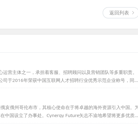
返回列表
心运营主体之一，承担着客服、招聘顾问以及营销团队等多重职责。
公司于2016年荣获中国互联网人才招聘行业优秀示范企业称号，同
才。...
14年的美国俄亥俄州哥伦布市，其核心使命在于将卓越的海外资源引入中国。
中国设立了办事处。Cynergy Future矢志不渝地希望将更多优质
，让中国的学子们能够亲身体验并领略世界的广阔与多彩。依托中美
成了多所中美院校的合作与交流，进而推动中美两国在教育和文化领