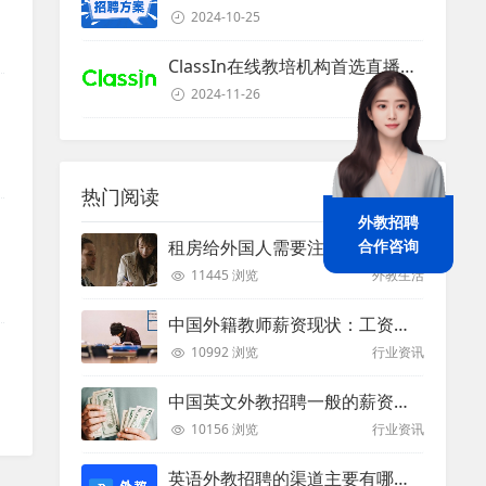
2024-10-25
ClassIn在线教培机构首选直播课堂服务商
2024-11-26
热门阅读
外教招聘
合作咨询
租房给外国人需要注意些什么？
11445 浏览
外教生活
中国外籍教师薪资现状：工资和待遇都非常高
10992 浏览
行业资讯
中国英文外教招聘一般的薪资是多少？
10156 浏览
行业资讯
英语外教招聘的渠道主要有哪些？