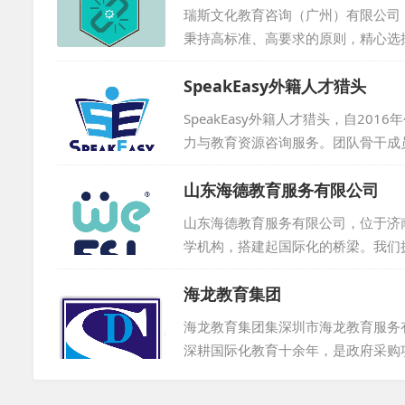
域的深度交融与发展。...
瑞斯文化教育咨询（广州）有限公司
秉持高标准、高要求的原则，精心选
优质服务。多年来，我们成功为国内
SpeakEasy外籍人才猎头
在外教培养与管理方面，我们采用卓
了学校的广泛信赖与支持。我们积极
SpeakEasy外籍人才猎头，自2
州、佛山、深圳、长沙、西安、成都等
力与教育资源咨询服务。团队骨干成
泛的外籍教师资源及招聘网络。尽管
山东海德教育服务有限公司
众多知名机构与个人的青睐，包括新
协议。我们始终坚守诚信为本，坚持
山东海德教育服务有限公司，位于济
未来。...
学机构，搭建起国际化的桥梁。我们
过程中严格把关，确保外教水平达到
海龙教育集团
让每一位合作伙伴都能安心、放心。
务宗旨，努力为各方创造更多的价值
海龙教育集团集深圳市海龙教育服务
章！...
深耕国际化教育十余年，是政府采购
教招聘、签证办理及教学管理等服务。