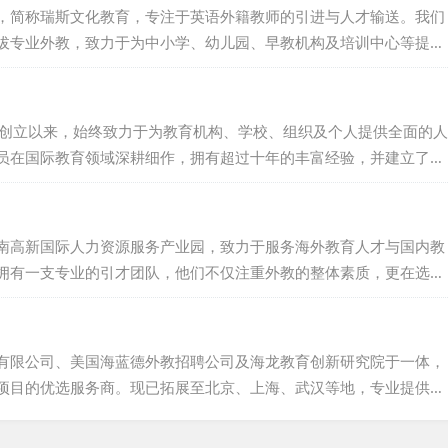
，简称瑞斯文化教育，专注于英语外籍教师的引进与人才输送。我们
拔专业外教，致力于为中小学、幼儿园、早教机构及培训中心等提供
众多学校及机构输送了大批优秀外籍教师，积累了丰富的选聘经验。
有成效的方法，并推动国内外基础教育实验项目在各校的实施，赢得
促进中西方教育与文化的交流，助力其健康发展。如今，我们已在广
016年创立以来，始终致力于为教育机构、学校、组织及个人提供全面的人
全国多地提供外教服务，期待...
员在国际教育领域深耕细作，拥有超过十年的丰富经验，并建立了广
成立时间尚短，但凭借卓越的信誉和专业的服务，思悦教育已赢得了
东方、华尔街、流利英语、芝麻街英语等，并与他们签订了长期服务
提供个性化服务，全心全意为客户着想。期待与您的合作，共创美好
南高新国际人力资源服务产业园，致力于服务海外教育人才与国内教
拥有一支专业的引才团队，他们不仅注重外教的整体素质，更在选拔
高标准。我们的目标，是减轻用才机构的用人压力，降低用人风险，
作为一家靠谱的外教中介机构，我们始终坚守诚信、专业、高效的服
。山东海德，愿与您携手共创美好未来，共同书写国际教育的华
有限公司、美国海蓝德外教招聘公司及海龙教育创新研究院于一体，
项目的优选服务商。现已拓展至北京、上海、武汉等地，专业提供外
我们坚持选用合规母语外教，竭诚为客户提供优质教育资源。...