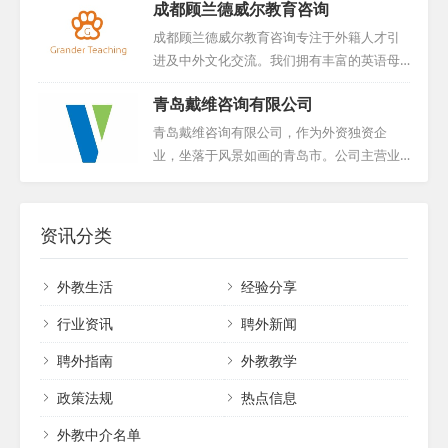
成都顾兰德威尔教育咨询
选聘经验。在外教培养与管理方面，我们采
桥梁。我们拥有一支专业的引才团队，他们
用卓有成效的方法，并推动国内外基础教育
不仅注重外教的整体素质，更在选拔过程中
成都顾兰德威尔教育咨询专注于外籍人才引
实验项目在各校的实施，赢得了学校的广泛
严格把关，确保外教水平达到高标准。我们
进及中外文化交流。我们拥有丰富的英语母
信赖与支持。我们积极促进中西方教育与文
的目标，是减轻用才机构的用人压力，降低
语外籍人才资源，这些人才大多来自英美等
化的交流，助力其健康发展。如今，我们已
青岛戴维咨询有限公司
用人风险，让每一位合作伙伴都能安心、放
国家，并且多数未曾踏足中国，易于融入并
在广州、佛山、深圳、长沙、西安、成都等
心。作为一家靠谱的外教中介机构，我们始
适应新环境。多年的积累使我们与众多国外
青岛戴维咨询有限公司，作为外资独资企
全国多地提供外教服务，期待...
终坚守诚信、专业、高效的服务宗旨，努力
机构和个人建立了紧密合作关系，确保能够
业，坐落于风景如画的青岛市。公司主营业
为各方创造更多的价值。山东海德，愿与您
长期稳定地提供优秀人才。我们的服务收费
务涵盖外教服务、外贸合作及语言培训等领
携手共创美好未来，共同书写国际教育的华
合理，符合市场行情。如果您有招聘需求，
域。我们汇聚了众多资深外教，他们不仅教
章！...
无论是学校还是其他机构，都可与我们取得
学经验丰富，更是敬业爱岗。我们提供多样
资讯分类
联系，我们将为您提供详细的信息和专业的
化的外教服务，包括全职、兼职，母语或非
咨询，共同推动中外文化交流与教育事业的
母语等选择，全心全意为您找寻最满意的外
外教生活
经验分享
发展。...
教人才。无论您的需求如何，我们都将竭诚
为您服务，助力您的事业发展。...
行业资讯
聘外新闻
聘外指南
外教教学
政策法规
热点信息
外教中介名单