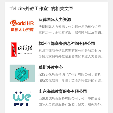
“felicity外教工作室” 的相关文章
沃德国际人力资源
沃德国际人力资源，作为聘外易的核心运营
主体之一，承担着客服、招聘顾问以及营销
团队等多重职责。凭借其在人力资源领域的
杭州互部商务信息咨询有限公司
卓越表现，公司于2016年荣获中国互联网人
才招聘行业优秀示范企业称号，同时积极与
杭州互部商务信息咨询有限公司是浙江省内
学校展开合作，为行业输送优秀人才。...
少数几家拥有外教派遣资质的专业人力资源
机构，核心业务涵盖外教推荐、代招、派遣
瑞斯外教中心
及签证代理。目前，我们的服务已遍布全
国，并延伸至海外，如加拿大、英国和南非
瑞斯文化教育咨询（广州）有限公司，简称
等地均设有办事处。...
瑞斯文化教育，专注于英语外籍教师的引进
与人才输送。我们秉持高标准、高要求的原
山东海德教育服务有限公司
则，精心选拔专业外教，致力于为中小学、
幼儿园、早教机构及培训中心等提供优质服
山东海德教育服务有限公司，位于济南高新
务。多年来，我们成功为国内众多学校及机
国际人力资源服务产业园，致力于服务海外
构输送了大批优秀外籍教师，积累了丰富的
教育人才与国内教学机构，搭建起国际化的