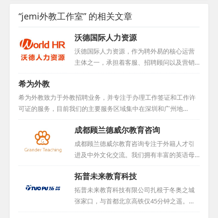
“jemi外教工作室” 的相关文章
沃德国际人力资源
沃德国际人力资源，作为聘外易的核心运营
主体之一，承担着客服、招聘顾问以及营销
团队等多重职责。凭借其在人力资源领域的
希为外教
卓越表现，公司于2016年荣获中国互联网人
才招聘行业优秀示范企业称号，同时积极与
希为外教致力于外教招聘业务，并专注于办理工作签证和工作许
学校展开合作，为行业输送优秀人才。...
可证的服务，目前我们的主要服务区域集中在深圳和广州地
区。...
成都顾兰德威尔教育咨询
成都顾兰德威尔教育咨询专注于外籍人才引
进及中外文化交流。我们拥有丰富的英语母
语外籍人才资源，这些人才大多来自英美等
拓普未来教育科技
国家，并且多数未曾踏足中国，易于融入并
适应新环境。多年的积累使我们与众多国外
拓普未来教育科技有限公司扎根于冬奥之城
机构和个人建立了紧密合作关系，确保能够
张家口，与首都北京高铁仅45分钟之遥。我
长期稳定地提供优秀人才。我们的服务收费
们致力于协助公立学校、私立培训机构、企