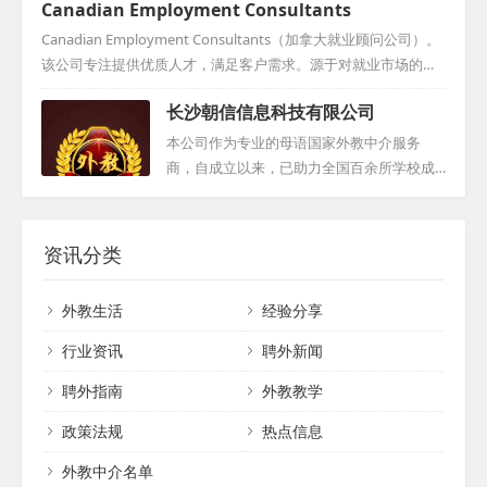
Canadian Employment Consultants
合理，符合市场行情。如果您有招聘需求，
事业单位及政府部门引进各类高端外国人
无论是学校还是其他机构，都可与我们取得
才，包括语言、学科教育、管理、科技及体
Canadian Employment Consultants（加拿大就业顾问公司）。
联系，我们将为您提供详细的信息和专业的
育等领域的精英。拓普未来秉持高品质理
该公司专注提供优质人才，满足客户需求。源于对就业市场的深
咨询，共同推动中外文化交流与教育事业的
念，专注于推荐一流的外籍人才，确保所推
入改革，CEC坚守诚信，为雇主输送高素质员工，助力企业高效
发展。...
长沙朝信信息科技有限公司
荐的人才不仅具备卓越的专业能力，更能在
发展。在师资选拔上，其团队经验丰富，从专业机构招募人才。
各自的领域中发挥重要作用，共同推动中国
通过严格评估、模拟面试及审核，确保候选人充分准备，为客户
本公司作为专业的母语国家外教中介服务
的国际化进程。...
提供最优质选择。申请人需经一对一面试咨询及背景调查，全面
商，自成立以来，已助力全国百余所学校成
评估其能力、性格等，筛选最合适人选。他们期待与各方合作，
功找到合适的外籍教师。我们拥有独到的外
共筑人才选拔新篇章。...
教资源渠道，致力于为需求学校提供精准匹
配的外教人才。凭借专业且专注的服务态度
资讯分类
和卓越品质，我们赢得了合作学校及教师们
的高度认可与赞誉。未来，我们将继续为更
外教生活
经验分享
多学校提供优秀的外教资源，助力教育事业
的发展。...
行业资讯
聘外新闻
聘外指南
外教教学
政策法规
热点信息
外教中介名单