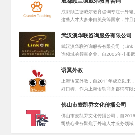
成都顾兰德威尔教育咨询
让每一位合作伙伴都能安心、放心。
务宗旨，努力为各方创造更多的价值
成都顾兰德威尔教育咨询专注于外籍
章！...
这些人才大多来自英美等国家，并且
多国外机构和个人建立了紧密合作关
武汉澳华联咨询服务有限公司
市场行情。如果您有招聘需求，无论
信息和专业的咨询，共同推动中外文化
武汉澳华联咨询服务有限公司（Link Ch
询领域的领军企业。自2005年扎
提供一站式综合服务。在澳洲昆士兰
语翼外教
们在国际教育咨询、外教教材研发、
外专局颁发的资质证书，确保服务专
上海语翼外教，自2011年成立以
类客户。我们整合国内外资源，发...
好口碑。作为上海语轶商务咨询有限
供一对一英语外教服务。我们严格筛
佛山市麦凯乔文化传播公司
外教则通过电话或网络面试。我们杜
人要求严格，必须是来自英美加澳等
佛山市麦凯乔文化传播公司，自20
验。在服务期间，无论何种原因解约，
司核心业务聚焦于外籍人才服务领域
乔与众多用人单位建立了稳固的合作