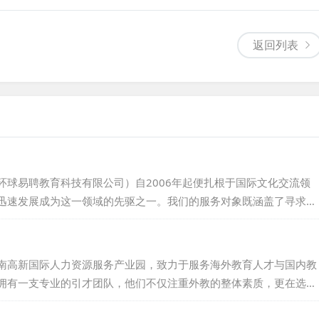
返回列表
环球易聘教育科技有限公司）自2006年起便扎根于国际文化交流领
迅速发展成为这一领域的先驱之一。我们的服务对象既涵盖了寻求外
希望在中国找到合适工作机会的外籍专业人才。在聘外易科技的运营
发团队和外籍人才服务团队，致力于让外教招聘变得更为便捷高效。
的行业示范企业称号，并积累了2000+教育领域的客户信任与支
南高新国际人力资源服务产业园，致力于服务海外教育人才与国内教
拥有一支专业的引才团队，他们不仅注重外教的整体素质，更在选拔
高标准。我们的目标，是减轻用才机构的用人压力，降低用人风险，