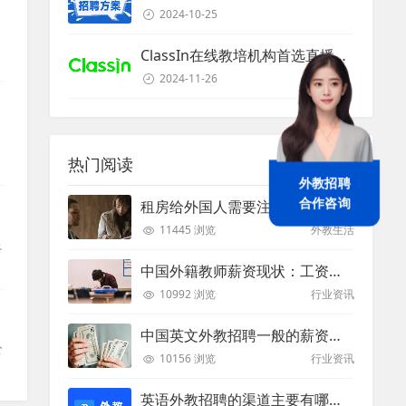
2024-10-25
ClassIn在线教培机构首选直播课堂服务商
2024-11-26
，
热门阅读
外教招聘
租房给外国人需要注意些什么？
合作咨询
11445 浏览
外教生活
良
中国外籍教师薪资现状：工资和待遇都非常高
10992 浏览
行业资讯
中国英文外教招聘一般的薪资是多少？
公
10156 浏览
行业资讯
英语外教招聘的渠道主要有哪些？