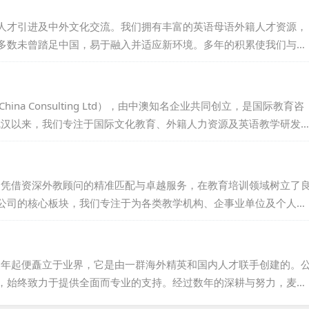
作为一家靠谱的外教中介机构，我们始终坚守诚信、专业、高效的服
。山东海德，愿与您携手共创美好未来，共同书写国际教育的华
人才引进及中外文化交流。我们拥有丰富的英语母语外籍人才资源，
多数未曾踏足中国，易于融入并适应新环境。多年的积累使我们与众
系，确保能够长期稳定地提供优秀人才。我们的服务收费合理，符合
是学校还是其他机构，都可与我们取得联系，我们将为您提供详细的
交流与教育事业的发展。...
ina Consulting Ltd），由中澳知名企业共同创立，是国际教育咨
根武汉以来，我们专注于国际文化教育、外籍人力资源及英语教学研发
布里斯班，我们也设有分支机构，拓展全球视野。经过多年努力，我
企业商务培训等领域成果斐然，广受国内外客户好评。我们持有国家
业合法。澳华联团队汇聚中外精英，以专业知识与技能，高效服务各
来，凭借资深外教顾问的精准匹配与卓越服务，在教育培训领域树立了
公司的核心板块，我们专注于为各类教学机构、企事业单位及个人提
选每一位外教候选人，本地外教必经面对面面试与Demo展示，外地
绝随意推荐，确保深入了解每位外教的背景与期望。我们对外教候选
母语国家的专业人士，持有相关教师资格证，并拥有至少两年教学经
16年起便矗立于业界，它是由一群海外精英和国内人才联手创建的。
我们都将提供无限次免...
，始终致力于提供全面而专业的支持。经过数年的深耕与努力，麦凯
关系，并独辟蹊径，构建起一条独特的外籍人才输送渠道。我们为各