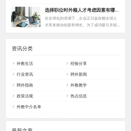
为下学期做好充分的准备。提前规划不仅可
们的教学质量和可靠性。为此，我们提供以
仅关乎找到合适的教育工作者，更涉及到如
以让学校有更多的选择，而且也更有可能吸
选择职位时外籍人才考虑因素有哪
下外教招聘注意事项，帮助教育机构有效吸
何确保他们能够顺利融入学校环境，同时遵
引到顶尖的人才。 二、制作详细的招聘信息
些？
引并选拔优秀的外籍教师。 一、利用专业中
守相关法律法规，以及实现最佳的教学效
在全球化的浪潮下，企业正日益依赖全球人
魔...
介机构 寻找可靠的外籍教师，一个高效的方
果。外教招聘范文在此过程中扮演着至关重
才库来推动创新和增长。为了成功吸引并留
式是通过专业的中介机构。这些机构通常拥
要的角色，它不仅帮助明确招聘标准和流
住这些外国人才，雇主需要深入理解他们的
有广泛的国际教师资源，能够根据教育机构
程，也是吸引优秀外籍教师的重要工具。本
需求和期望。从薪资结构到签证规定，再到
的具体需求，提供合适的候选人。虽然中介
文将深入探讨外教招聘专员为何以及如何将
工作环境和福利，外籍人才考虑因素有很
资讯分类
机构的服务可能...
外教招聘提前，揭示其背后的复杂性及成功
多，因为每一个细节都可能影响到雇主的吸
的关键因素。 一、应对法律环境 外教招聘专
引力。本文将详细探讨雇主在吸引外国人才
外教生活
经验分享
员在考虑外籍教师招聘时，首要任务是通过
时需要考虑的关键因素。 一、薪资与福利的
一系列复杂的法律程序。特别是在中国这样
竞争力 对于外国人才来说，外籍人才薪酬福
行业资讯
聘外新闻
的国家，法律是至高...
利很重要，尤其薪资是他们评估工作机会时
聘外指南
外教教学
的一个重要考量因素。雇主需要确保提供的
薪资不仅符合行业标准，还要考虑到新工作
政策法规
热点信息
地点的生活成本。此外，综合福利如医疗保
险、住房补贴、带...
外教中介名单
最新文章