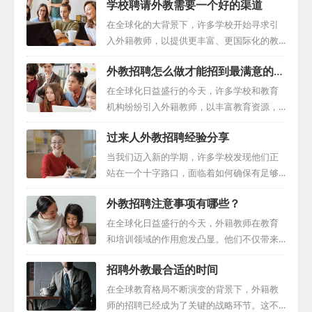
学校聘请外教需要一个好的渠道
在全球化的大背景下，许多学校开始寻求引
入外籍教师，以提供更丰富、更国际化的教
育。然而，这一过程往往充满了挑战，如信
外教招聘怎么做才能招到最满意的外
息筛选、签证办理等。本文将提供一种全新
教？
的视角，帮助学校在复杂多样的外教招聘渠
在全球化日益盛行的今天，许多学校和教育
道中能更高效地招聘到合适的外籍教师。 外
机构纷纷引入外籍教师，以丰富教育资源，
籍教师招聘的传统路径往往是繁复且耗时
提升教学质量。然而，招聘外籍教师并非易
过来人外教招聘经验分享
的。学校需要在各种免费的外国人求职网站
事，它涉及到诸多因素，如文化差异、语言
上发布招聘信息，然后从收到的众多简历中
障碍、工作习惯等。因此，制定一份详尽的
当我们迈入新的学期，许多学校发现他们正
筛选合适的候选人。接着，还需要处理复杂
招聘计划，明确各阶段的目标和任务，是成
站在一个十字路口，面临着如何确保有足够
的签证手续以及可能的适应性问题。 在这样
功招聘外籍教师的关键。 首先，制定招聘计
合格的外籍教师的问题。虽然有些学校早早
的背景下，一些新的方法应运而生。中介机
外教招聘注意事项有哪些？
划是基础。明确所需教师的数量、科目以及
地就做好了招聘计划，但也有不少学校在最
构就是其中一种高效且省力的选择。这些机
工作时间，为后续工作奠定基础。同时，要
后一刻还在应对外教招聘的挑战。本文将以
在全球化日益盛行的今天，外籍教师在教育
构通常拥有广泛的...
明确招聘的预算，以确保招聘工作的顺利进
过来人的视角进行外教招聘经验分享。 一、
和培训领域的作用愈发凸显。他们不仅带来
行。 其次，发布招聘广告是关键。在选择招
早期规划的力量 要想充分发挥招聘的潜力，
了多元化的教学视角，还通过自身的语言能
聘渠道时，要综合考虑学校的实际情况和需
招聘外教最合适的时间
前瞻性的思维策略是必不可少的。有远见的
力和跨文化经验，为学生提供了宝贵的全球
求。例如，学校的官方网站是一个很好的平
学校会在2-3个月前就开始规划，这样他们就
视野。然而，招聘外籍教师并非易事，这既
在全球教育格局不断演变的背景下，外籍教
台，而专业的外...
有足够的时间去寻找高素质的外籍教师，并
涉及到寻找合适的候选人，也涉及到确保他
师的招聘已经成为了关键的战略环节。这不