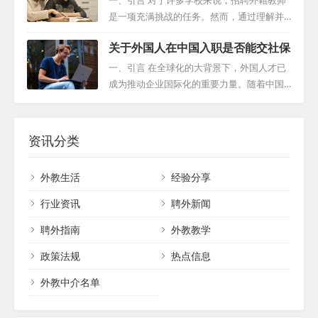
要...
业领域：专长决定高度 在英语教育领域，拥
利用专业招聘机构，确保流程的高效与顺
是一项充满挑战的任务。然而，通过理解并
有相关背景或证书如TESOL或TEFL会大大增
畅。 二、明确招聘标准 首先，明确定义您希
应用一系列有效的招聘策略，这个过程可以
加竞争力。在其他学科领域，如数学、科学
关于外国人在中国入职是否能交社保
望新教师具备的资质和经验。这包括学历、
变得更加顺利、高效。本篇文章将提供一套
或艺术，专业知识的掌握同样能让你脱...
教学经验、学科专业知识等。明确的标准不
详尽的指南，帮助学校更好地理解和实施外
一、引言 在全球化的大背景下，外国人才已
仅使招聘更具针对性，还能确保新教师入职
籍教师招聘的策略。 二、明确招聘需求 在开
成为推动企业国际化的重要力量。随着中国
后能迅速融入学校环境。 三、发布吸引人的
始招聘之前，学校需要明确他们对外籍教师
经济的快速发展和对外开放程度的提高，外
招聘广告 有效的广告是吸引优秀教师的关
的期望。这包括工作职责、资格要求、教学
国人在中国入职的人数越来越多，也有越来
键。利用各种在线教育招聘平台、社交媒体
风格以及期望的国籍等。清晰明确的职位描
越多的企业招聘外国人，然而，外国人才在
资讯分类
以及校...
述有助于吸引合适的候选人，并使整个招聘
中国的社会保障问题也日益凸显，成为企业
过程更加高效。 三、多渠道招聘 现代社会信
和个人关注的焦点。本指南旨在为雇主提供
外教生活
经验分享
息传播迅速，利用多种渠道进行招聘至关重
关于外国人社保的全面指导，以确保合规并
要。学校不仅可以在自己的网站上发布招聘
维护员工福利。 二、外国人才在中国面临的
行业资讯
聘外新闻
信...
社会保障问题 外国人在中国入职面临的社会
聘外指南
外教教学
保障问题主要包括以下几个方面： 社会保险
登记与缴纳：外国人才需要按照中国相关法
政策法规
热点信息
律法规进行社会保险登记，并按时缴纳社...
外教中介名单