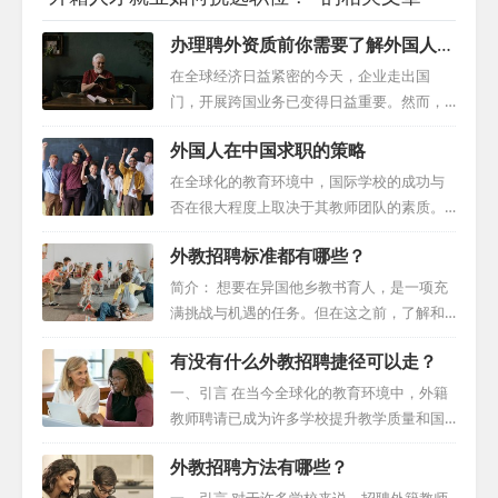
办理聘外资质前你需要了解外国人就
业法规
在全球经济日益紧密的今天，企业走出国
门，开展跨国业务已变得日益重要。然而，
成功的跨国运营不仅需要战略规划和资金投
外国人在中国求职的策略
入，还需要能够适应并融入当地文化的优秀
人才。因此，如何在全球范围内招聘到合适
在全球化的教育环境中，国际学校的成功与
的人才，已成为企业面临的一项重要挑战。
否在很大程度上取决于其教师团队的素质。
本文将为你提供聘外资质办理的流程，帮助
而在这其中，外籍教师的角色尤为关键，因
外教招聘标准都有哪些？
你掌握全球人才招聘的技巧和策略。 一、了
此对于招聘外国人的相关流程我们也应特别
解目标国家的招聘法规 每个国家都有自己的
关注，他们不仅在构建强大的课程体系中起
简介： 想要在异国他乡教书育人，是一项充
劳动法规和签证规定，中国也有关于外国人
到核心作用，而且对于培养学生的国际视野
满挑战与机遇的任务。但在这之前，了解和
就业法规的条例了解并遵守这些法规是进行
和跨文化交流能力具有重大影响。因此，如
满足招聘方的标准是至关重要的。本文将为
全球招聘的基础。你需要了解目标国家的招
有没有什么外教招聘捷径可以走？
何有效地招聘和管理外籍教师，已成为国际
你揭示学校在进行外籍教师招聘时所看重的
聘流程、所需的文件和资格要求，以及当地
学校面临的重要课题。 外籍教师的招聘对于
外教招聘标准，助你顺利踏上国际教育之
一、引言 在当今全球化的教育环境中，外籍
的劳动法规和税务...
国际学校的形象推广也具有重要意义。在招
路。 一、学术背景：教育的基础 学校首先关
教师聘请已成为许多学校提升教学质量和国
生过程中，外籍教师的存在往往被视为学校
注的是应聘者的学术背景，特别是教育或教
际化的重要策略。然而，成功的外籍教师招
质量的重要标志，有助于提高学校的市场竞
外教招聘方法有哪些？
育管理专业的学位。这些资历能体现应聘者
聘并非易事，它需要精确的策划和执行。本
争力。而在这样的背景下，人力资源部门需
对教育领域的专业理解和深度研究。 二、专
文将为您详细解析这一过程，从设定标准到
一、引言 对于许多学校来说，招聘外籍教师