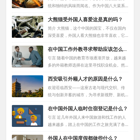
统和独特的风味而闻名。作为中国八大菜系
之一，川菜以其独特的麻辣味道和精细的烹
大熊猫受外国人喜爱这是真的吗？
饪技巧吸引了无数人的味蕾，而四川也被誉
为美食之都。然而，川菜并不仅仅是以辣味
简介 大熊猫，这个中国的国宝，不仅在国内
著称，其丰富的口味和独特的烹饪方法展现
深受喜爱，外国人看大熊猫也非常喜欢，它
了四川深厚的饮食文化底蕴。 在四川，你可
以其独特的魅力使得各国争相与我国建立外
在中国工作外教寻求帮助应该怎么
以品尝到各种令人垂涎欲滴的菜肴。其中，
交关系，而大熊猫也因此成为了一种宝贵的
做？
火锅是最具代表性的川菜之一。将各种食材
外交资产。本文将深入探讨大熊猫的国际吸
引言 随着中国的教育市场逐渐开放，越来越
放入同一口锅中煮熟，再配上特制的麻辣汤
引力以及其作为外交工具的复杂租赁协议。
多的外籍教师选择在这里寻找职业机会。然
底，让人欲罢不能。而臭豆腐、毛血旺等特
一、大熊猫的全球魅力 大熊猫在地球上已经
而，面对陌生的文化和工作环境，他们可能
色菜品也展现了四川人对食材的独特处理方
西安吸引外籍人才的原因是什么？
存在了约800多万年，曾经分布广泛，包括越
会遇到一系列挑战。本文旨在为在华外教寻
式和烹饪技巧。 四川的美食不仅仅局限于辣
南、缅甸、法国和匈牙利等地。然而，如今
求帮助提供一份实用指南，帮助他们有效应
欢迎莅临西安——这座古老与现代交织、传
味。事实上，四...
大熊猫的家园仅限于中国。大熊猫以其无与
对这些挑战。 一、与学校和机构建立有效沟
统与创新并蓄的城市，为寻求新视野、新机
伦比的可爱和淘气，成功俘获了全球观众的
通 面对合同纠纷、调动或其他问题，外籍教
遇的外国人才敞开怀抱。在这里，您将发现
心。它们不仅深受中国民众的喜爱，更在国
在中国外国人临时住宿登记是什么？
师应首先尝试与所在学校和机构进行开放、
无数理由，为何西安能够吸引全球各地的专
际上赢得了无数粉丝。 二、大熊猫与外交...
诚实的沟通。通过建设性的谈判，寻求双方
业人士。 经济活力：西部崛起的中心 西安位
引言 近几年外国人来中国旅游和找工作的人
都能接受的解决方案。有时，提供合理的经
于中国西部，是这一地区的经济心脏。这座
越来越多，踏上在中国的工作之旅充满了各
济补偿可以成为促进合作和顺利过渡的有效
城市拥有充满活力的商业景象，吸引了无数
种激动人心的机遇，但同时也伴随着一些必
策略。 二、明确签证转让权利 对于已完成一
外国人在中国度假都做些什么？
国内外企业和高科技公司前来扎根。这些公
要的行政程序。其中，外国人临时住宿登记