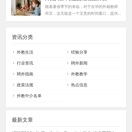
年服务的外籍教师，了解自己在签证转让方
司不仅为西安带来了大量的就业机会，更成
是必不可少的一步。本指南将为您提供详尽
随着暑假季节的来临，对于在华的外籍教师
面...
为推动城市持续发展的强大引擎。因此，外
的信息，以确保您在中国停留期间顺利且合
而言，这无疑是一个宝贵的时间窗口，提供
国人在中国西安拥有众多的就业岗位选择，
规。 了解临时住宿登记表 这张表格对于您在
了探索、学习和充电的绝佳机会，许多外国
这进一步凸显了这座城市的国际化和发展潜
中国的顺利居留至关重要。无论您是入住酒
人在中国度假。本指南旨在帮助外籍教师最
力。 教育与创新的摇篮...
店、学校、企业、机构还是其他任何场所，
大限度地利用这段时间，从文化体验到个人
资讯分类
只要您没有中国大陆身份证，都需要填写“临
成长，让暑假成为一个充满意义的旅程。
时住宿登记表”。请记住，在您停留期间，持
一、探索与旅行 许多外籍教师选择在暑假期
外教生活
经验分享
有外国人临时住宿登记表格是必不可少的。
间回国与家人团聚，或开启一段国际旅行，
登记表的种类与获...
比如会有些外国人在中国度假。为确保旅行
行业资讯
聘外新闻
顺利，提前规划至关重要。预订机票、处理
聘外指南
外教教学
签证等事宜应尽早安排，以免遇到不必要的
麻烦。回国可以品尝到家乡的美食，与家人
政策法规
热点信息
共度美好时光；而国际旅行则能带来新的视
野和体验，丰富生...
外教中介名单
最新文章