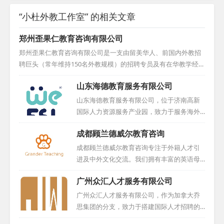
“小杜外教工作室” 的相关文章
郑州歪果仁教育咨询有限公司
郑州歪果仁教育咨询有限公司是一支由留美华人、前国内外教招
聘巨头（常年维持150名外教规模）的招聘专员及有在华教学经历
的美籍人员构成的专业外教招聘队伍。我们的宗旨是：不只是引
山东海德教育服务有限公司
进外国人当老师，而是挑选优秀的外籍教师来华执教。对于学
校，我们依据外教的学历背景与工作经验，为他们精准挑选高质
山东海德教育服务有限公司，位于济南高新
量的外籍教师，他们大多拥有教育类学士、硕士、博士学位，并
国际人力资源服务产业园，致力于服务海外
持有TESOL证书及丰富教学经验，极大地提升了学校面试外教的
教育人才与国内教学机构，搭建起国际化的
成都顾兰德威尔教育咨询
成功率。对于外教，我们则从工作地点、待遇、工作时间及学校
桥梁。我们拥有一支专业的引才团队，他们
教学理念等方面严格筛选接受单位，确保外教在华的工作与生活
不仅注重外教的整体素质，更在选拔过程中
成都顾兰德威尔教育咨询专注于外籍人才引
品质。我们...
严格把关，确保外教水平达到高标准。我们
进及中外文化交流。我们拥有丰富的英语母
的目标，是减轻用才机构的用人压力，降低
语外籍人才资源，这些人才大多来自英美等
广州众汇人才服务有限公司
用人风险，让每一位合作伙伴都能安心、放
国家，并且多数未曾踏足中国，易于融入并
心。作为一家靠谱的外教中介机构，我们始
适应新环境。多年的积累使我们与众多国外
广州众汇人才服务有限公司，作为加拿大乔
终坚守诚信、专业、高效的服务宗旨，努力
机构和个人建立了紧密合作关系，确保能够
思集团的分支，致力于搭建国际人才招聘的
为各方创造更多的价值。山东海德，愿与您
长期稳定地提供优秀人才。我们的服务收费
一站式平台。公司承袭乔思教育集团的核心