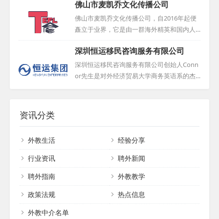
携手共创美好未来，共同书写国际教育的华
佛山市麦凯乔文化传播公司
合理，符合市场行情。如果您有招聘需求，
理念，精心打造从国际人才筛选、面试，到
章！...
无论是学校还是其他机构，都可与我们取得
签证办理、入境指导等全链条定制化服务。
佛山市麦凯乔文化传播公司，自2016年起便
联系，我们将为您提供详细的信息和专业的
我们倾听企业招聘全球人才的诉求，也尊重
矗立于业界，它是由一群海外精英和国内人
咨询，共同推动中外文化交流与教育事业的
外籍候选人的求职意愿，力求提供最优质、
才联手创建的。公司核心业务聚焦于外籍人
发展。...
深圳恒运移民咨询服务有限公司
最贴心的全方位服务。通过广州众汇人才服
才服务领域，始终致力于提供全面而专业的
务有限公司，企业和求职者都能找到满意的
支持。经过数年的深耕与努力，麦凯乔与众
深圳恒运移民咨询服务有限公司创始人Conn
合作伙伴，实现共赢。...
多用人单位建立了稳固的合作关系，并独辟
or先生是对外经济贸易大学商务英语系的杰
蹊径，构建起一条独特的外籍人才输送渠
出人才，在涉外业务方面积累了丰富经验，
道。我们为各类培训学校、幼儿园、早教中
从对外贸易起家，奠定了公司在国际贸易领
心、公立学校及大学等教育机构提供了高品
域的基石。经过六年发展，公司业务聚焦于
资讯分类
质的外籍人才服务，获得了广泛好评。麦凯
两大板块：投资移民与外籍人才引进。服务
乔文化传播公司，始终秉持专业、高效、贴
范围覆盖内地多个省市，凭借优质服务与良
外教生活
经验分享
心的服务理念，为外籍人才与用人单位搭建
好信誉，公司在北京、深圳设立分公司。...
起一座坚实的桥梁。...
行业资讯
聘外新闻
聘外指南
外教教学
政策法规
热点信息
外教中介名单