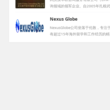
询领域的领军企业。自2005年扎
提供一站式综合服务。在澳洲昆士兰
Nexus Globe
们在国际教育咨询、外教教材研发、
外专局颁发的资质证书，确保服务专
NexusGlobe公司坐落于伦敦
类客户。我们整合国内外资源，发...
有超过15年海外留学和工作经历的
公司成立以来，NexusGlobe
伯贝克学院、考文垂大学、坎特博雷教师培
校和普特茅斯语言学校等。我们始终致