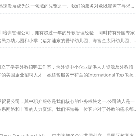
迅速发展成为这一领域的先驱之一。我们的服务对象既涵盖了寻求外
希望在中国找到合适工作机会的外籍专业人才。在聘外易科技的运营
发团队和外籍人才服务团队，致力于让外教招聘变得更为便捷高效。
的行业示范企业称号，并积累了2000+教育领域的客户信任与支
野的外籍招聘和培训管理公司，拥有超过十年的外教管理经验，同时持有外国专家
名民办幼儿园和小学（诸如浦东的爱绿幼儿园、海富金太阳幼儿园、
国语小学、菊园小学和海桐小学等）稳定地输送外教老师，为这些学
广泛的好评与卓越的口碑。...
她创立了举美外教招聘工作室，为外资中小企业提供人力资源及外教招
招聘人才。她还曾服务于荷兰的International Top Talen
曾在Stanton Chase担任总监，并在美国凤凰城的私募基金工作。
工作，并在上海财经大学教授英语。Julie毕业于美国雷鸟全球管
贸易公司，其中职介服务是我们核心的业务板块之一.公司法人是一
关系网络和丰富的人力资源。我们深知每一位客户对于外教的需求都
照您的具体要求，为您精心挑选并推荐最合适的人才。请相信我们的
期待与您的合作，共同开创美好的未来！...
ina Consulting Ltd），由中澳知名企业共同创立，是国际教育咨