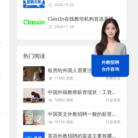
2024-10-25
ClassIn在线教培机构首选直播课堂服务商
2024-11-26
热门阅读
外教招聘
租房给外国人需要注意些什么？
合作咨询
11445 浏览
外教生活
她
中国外籍教师薪资现状：工资和待遇都非常高
10992 浏览
行业资讯
中国英文外教招聘一般的薪资是多少？
10156 浏览
行业资讯
英语外教招聘的渠道主要有哪些？