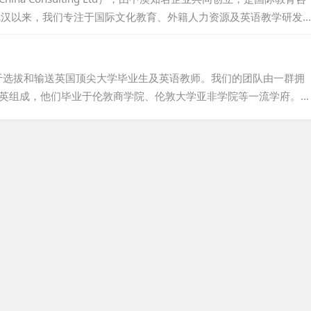
根武汉以来，我们专注于国际文化教育、外籍人力资源及英语教学研发
布里斯班，我们也设有分支机构，拓展全球视野。经过多年努力，我
企业商务培训等领域成果斐然，广受国内外客户好评。我们持有国家
业合法。澳华联团队汇聚中外精英，以专业知识与技能，高效服务各
，专注于选拔和输送英国顶尖大学毕业生及英语教师。我们的团队由一群拥
精英组成，他们毕业于伦敦商学院、伦敦大学亚非学院等一流学府。自
已与众多英国知名大学及语言培训机构建立了稳固的合作关系，如伦敦大学
训中心、普特茅斯大学，以及Experience English教师培训学
力于为客户提供最优质的人才选拔与输送服务。...