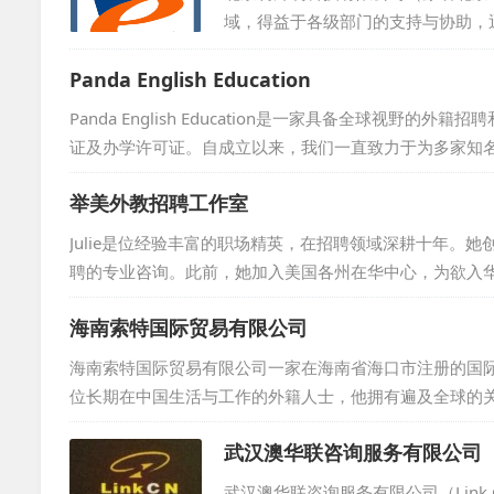
域，得益于各级部门的支持与协助，
籍人才的企事业单位，也包括了那些
Panda English Education
体系中，我们设有专业的信息技术研
此外，我们还荣获了中国认证联盟颁发
Panda English Education是一家具备全球视
持。...
证及办学许可证。自成立以来，我们一直致力于为多家知
世纪星幼儿园、万科实验小学、七宝外国语小学、洋泾外
举美外教招聘工作室
校提供了质量上乘且数量充足的师资支持，因此在业界赢得了
Julie是位经验丰富的职场精英，在招聘领域深耕十年。
聘的专业咨询。此前，她加入美国各州在华中心，为欲入华的美国企业
t，担任项目经理，为荷兰机构和企业招募中国人才。Julie还
海南索特国际贸易有限公司
还曾在可口可乐中国总部负责策略采购，早期在德国工业公司
理学院，并持有华东师...
海南索特国际贸易有限公司一家在海南省海口市注册的国际
位长期在中国生活与工作的外籍人士，他拥有遍及全球的
是独特且个性化的，因此，我们致力于整合各方资源，按
武汉澳华联咨询服务有限公司
专业与实力，我们定将竭尽全力，确保您得到满意的服务。
武汉澳华联咨询服务有限公司（Link Ch