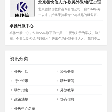
北京德快信人力-欧美外教/签证办理
教育已赢得了众多知名机构与个人的青睐，
国学校招聘外籍教师 ， 以充分满足教学需求
包括新东方、华尔街、流利英语、芝麻街英
。 此外 ， 为更好地服务外籍教师 ， 公司在
北京德快信教育咨询有限公司，自2014年诞
语等，并与他们签订了长期服务协议。我们
重庆设立了分支机构 ， 提供全方位的支持 。
生以来，始终秉持着专业与卓越的服务宗
始终坚守诚信为本，坚持提供个性化服务，
线上平台Haolaoshi . school的推出 ， 旨在为
旨。公司前身是北京博然智学教育科技有限
全心全意为客户着想。期待与您的合作，共
卓雅外服中心
求职者呈现众多权威工作机会的同时 ， 还提
公司，经过岁月的洗礼与业务的不断拓展，
创美好未来。...
供TEFL证书培训服务 。 该公司运营模式类似
最终蜕变成为如今的名字——北京德快信教
卓雅外服中心，作为AAIG旗下的一员，主要致力于为学校、幼儿
猎头公司 ， 旨在确保外教符合学校各项要求
育咨询有限公司。这家公司致力于成为一家
园、企业以及各类培训机构引进出色的外籍专业人才。我们专注
， 并维护双方的权益 。 其目标在于推动东
引领行业的优质聘外方案服务商，以深厚的
于搭建一个高效的外籍人才招聘平台，吸引了全球各地的外教前
西...
行业经验和专业的服务团队，为广大客户提
来寻找合适的工作机会。通过我们专业而周到的服务体系，外教
供高效、精准的聘外解决方案。无论是企业
们可以更快速地适应和了解中国，顺利融入并过上安居乐业的生
资讯分类
的海外招聘需求，还是个人的国际职业发展
活。凭借在涉外教育交流领域的多年经验，我们累积了丰富的境
规划，德快信都能凭借自身的专业能力和资
外学校、教师和学生资源。在此基础上，我们进一步研发了一系
外教生活
经验分享
源优势，为客户提供全方位、个性化的服
列专业的外教在线课程，旨在满足国内客户多样化的需求。我们
务，助力客户实现国际化的人才发展战略。...
始终致力于提供最优质的服务，以满足客户在引进外籍人才方面
行业资讯
聘外新闻
的各种需求。...
聘外指南
外教教学
政策法规
热点信息
外教中介名单