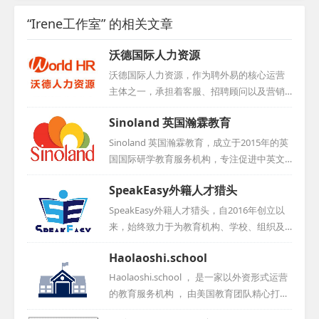
“Irene工作室” 的相关文章
沃德国际人力资源
沃德国际人力资源，作为聘外易的核心运营
主体之一，承担着客服、招聘顾问以及营销
团队等多重职责。凭借其在人力资源领域的
Sinoland 英国瀚霖教育
卓越表现，公司于2016年荣获中国互联网人
才招聘行业优秀示范企业称号，同时积极与
Sinoland 英国瀚霖教育，成立于2015年的英
学校展开合作，为行业输送优秀人才。...
国国际研学教育服务机构，专注促进中英文
化教育交流。其业务涵盖研学项目运作、地
SpeakEasy外籍人才猎头
接服务及教育咨询，提供定制研学、教师培
训和留学项目。凭借卓越表现，赢得良好口
SpeakEasy外籍人才猎头，自2016年创立以
碑，年接待学员近500人次。作为English UK
来，始终致力于为教育机构、学校、组织及
认证会员，多次亮相国际峰会，展示专业实
个人提供全面的人力与教育资源咨询服务。
Haolaoshi.school
力。Sinoland拥有丰富教育资源，提供全方
团队骨干成员在国际教育领域深耕细作，拥
位、高质量的教育服务。...
有超过十年的丰富经验，并建立了广泛的外
Haolaoshi.school ， 是一家以外资形式运营
籍教师资源及招聘网络。尽管成立时间尚
的教育服务机构 ， 由美国教育团队精心打造
短，但凭借卓越的信誉和专业的服务，思悦
， 总部位于香港 。 其主要业务聚焦于协助中