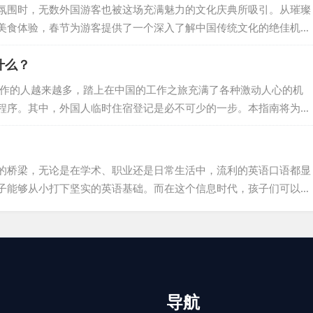
外教需要周密的规划和协调。这段旅程通常从学校全面细致的面试和
氛围时，无数外国游客也被这场充满魅力的文化庆典所吸引。从璀璨
人。一旦脱颖而出，...
美食体验，春节为游客提供了一个深入了解中国传统文化的绝佳机
供一份详尽的外国人体验春节指南，帮助您充分感受这一传统节日的
什么？
间，中国各地都会举办各种庆祝活动，如赏花灯、观看舞龙舞狮表演
厚的节日氛围。同时，还可以参观传统的庙会，欣赏京剧等民间艺术
工作的人越来越多，踏上在中国的工作之旅充满了各种激动人心的机
融入家庭传统...
程序。其中，外国人临时住宿登记是必不可少的一步。本指南将为您
留期间顺利且合规。 了解临时住宿登记表 这张表格对于您在中国的
店、学校、企业、机构还是其他任何场所，只要您没有中国大陆身份
。请记住，在您停留期间，持有外国人临时住宿登记表格是必不可少
的桥梁，无论是在学术、职业还是日常生活中，流利的英语口语都显
子能够从小打下坚实的英语基础。而在这个信息时代，孩子们可以在
外教教口语已成为一种趋势。外教不仅能提供纯正的语音示范，还能
浸式的语言学习环境。 一、外教带来的沉浸式学习体验 真实的语言
置身于真实的英语环境中，这不仅有助于他们理解语言的实际应用，
导航