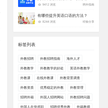
9412 浏览
聘外指南
有哪些提升英语口语的方法？
8244 浏览
经验分享
本
标签列表
国
外教招聘
外教招聘指南
海外人才
外教教学
外教教学的好处
英语外教教学
外教课
在线外教课
外教背景调查
外教资质
优秀稳定的外教
外教管理
招聘外籍
外国人招聘网站
外教招聘问题
外国人在华求职
招聘优秀外教
外籍教师