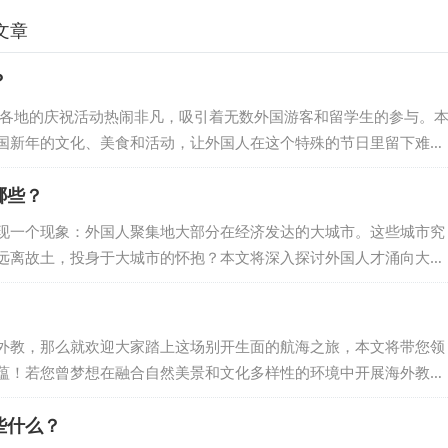
文章
？
国各地的庆祝活动热闹非凡，吸引着无数外国游客和留学生的参与。
国新年的文化、美食和活动，让外国人在这个特殊的节日里留下难忘
国际学校的元旦庆祝活动了解上海一所国际学校的元旦庆祝方式，参加
哪些？
演，与外籍教师和学生们共同感受节日氛围，增进跨文化交流。 中
解中国各大城市的元旦庆祝活动。观赏烟花表演、参加庙会、体验民
现一个现象：外国人聚集地大部分在经济发达的大城市。这些城市究
远离故土，投身于大城市的怀抱？本文将深入探讨外国人才涌向大城
会 大城市作为国家或地区的经济中心，拥有强大的经济实力和活力。
国公司，为外国人才提供了丰富的就业机会。他们可以在这里找到与
己的职业抱负。 产业集群与专业发展 大城市往往是产业集群的集中
外教，那么就欢迎大家踏上这场别开生面的航海之旅，本文将带您领
领域。这种...
蕴！若您曾梦想在融合自然美景和文化多样性的环境中开展海外教
航行目的地。这篇文章将引导您逐步经历成为内蒙古外籍教师的精彩
些什么？
的崭新生活。 一、扬帆起航：申请与招聘流程 成为内蒙古外教是一