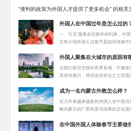
“便利的政策为外国人才提供了更多机会” 的相关
外国人在中国过年是怎么过的
一、引言 随着农历新年的到来，中
文将介绍外国人过春节是如何体验中
的回忆。 二、节日文化体验 上海
外国人聚集在大城市的原因有
装饰华丽的礼堂、观看精彩的文化表
元旦庆祝活动概览通过虚拟游览，了
当我们将目光投向世界各地，不难发
间艺术，沉浸在浓厚的节日氛...
竟有何魅力，使得这些有志之士甘愿
市背后的原因。 经济引擎与就业机
成为一名内蒙古外教怎么样？
这里汇聚了众多企业、金融机构和跨
自己专业背景相匹配的工作，实现自
近几年来越来越多的外国人在中国当
地，尤其在金融、科技、医疗和媒体等
略内蒙古的广袤风景与深厚的文化底
学，那么内蒙古无疑将成为您理想的
在中国外国人体验春节主要做
旅程，从申请之初到在这个迷人地域