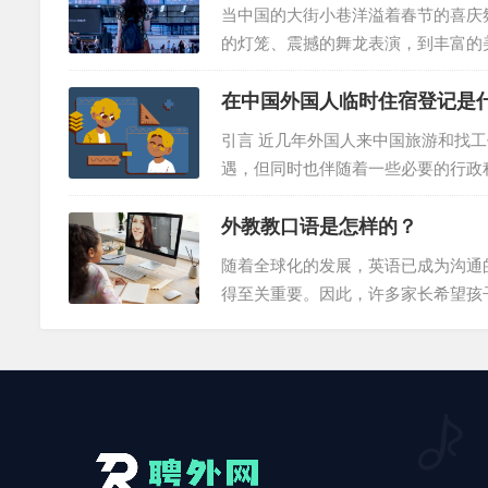
项充满挑战的壮举，外国人在中国当
当中国的大街小巷洋溢着春节的喜庆
评估开始，以确保选拔出最合适的候选
的灯笼、震撼的舞龙表演，到丰富的
会。本指南将为外国人在中国旅游提
在中国外国人临时住宿登记是
魅力。 一、参与节日庆典 春节期
等。游客可以积极参与其中，感受浓
引言 近几年外国人来中国旅游和找
表演，感受中国文化的博大精深。 二、
遇，但同时也伴随着一些必要的行政
提供详尽的信息，以确保您在中国停
外教教口语是怎样的？
顺利居留至关重要。无论您是入住酒
证，都需要填写“临时住宿登记表”
随着全球化的发展，英语已成为沟通
的。 登记表的种类与获...
得至关重要。因此，许多家长希望孩
线学习英语，与外教进行互动学习，
分享不同的文化背景，为儿童创造沉
环境：当外教教口语时，孩子们可以
还能培养他们的跨文化交流能力。...