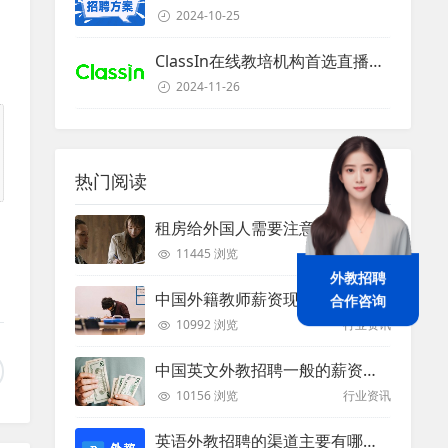
2024-10-25
、
ClassIn在线教培机构首选直播课堂服务商
2024-11-26
热门阅读
租房给外国人需要注意些什么？
11445 浏览
外教生活
外教招聘
中国外籍教师薪资现状：工资和待遇都非常高
合作咨询
10992 浏览
行业资讯
中国英文外教招聘一般的薪资是多少？
10156 浏览
行业资讯
英语外教招聘的渠道主要有哪些？