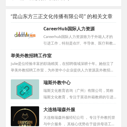
“昆山东方三正文化传播有限公司” 的相关文章
CareerHub国际人力资源
Careerhub国际人力资源致力于外籍人才的
引进工作，特别是在IT、半导体、医疗和教
育领域拥有丰富的经验。公司在北京、厦
举美外教招聘工作室
门、台湾和石家庄等地均设有分公司，其中
石家庄分公司更是荣获市外专局颁发的2020
Julie是位经验丰富的职场精英，在招聘领域深耕十年。她创立了
年度引智工作站称号。...
举美外教招聘工作室，为外资中小企业提供人力资源及外教招聘
的专业咨询。此前，她加入美国各州在华中心，为欲入华的美国
瑞斯外教中心
企业招聘人才。她还曾服务于荷兰的International Top Talent，
担任项目经理，为荷兰机构和企业招募中国人才。Julie还曾在Sta
瑞斯文化教育咨询（广州）有限公司，简称
nton Chase担任总监，并在美国凤凰城的私募基金工作。她还曾
瑞斯文化教育，专注于英语外籍教师的引进
在可口可乐中国总部负责策略采购，早期在德国工业公司工作，
与人才输送。我们秉持高标准、高要求的原
大连格瑞森外服
并在上海财经大学教授英语。Julie毕业于美国雷鸟全球管理学
则，精心选拔专业外教，致力于为中小学、
院，并持有华东师...
幼儿园、早教机构及培训中心等提供优质服
大连格瑞森外服经纪公司 ， 专注于外教托管
务。多年来，我们成功为国内众多学校及机
与中介服务 ， 其核心优势在于提供母语工签