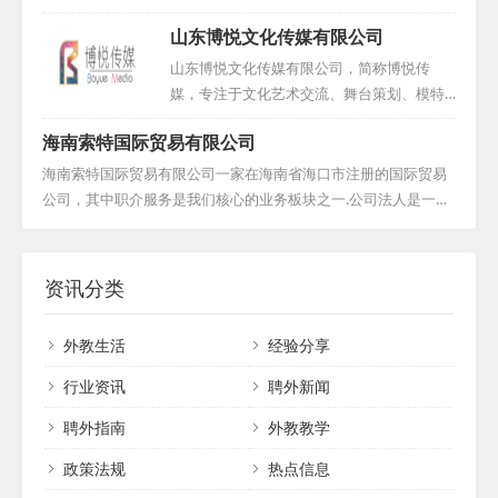
构输送了大批优秀外籍教师，积累了丰富的
外教 ， 外教资源丰富且稳定可靠 。 公司凭
山东博悦文化传媒有限公司
选聘经验。在外教培养与管理方面，我们采
借完善的服务体系 ， 确保客户在使用过程中
用卓有成效的方法，并推动国内外基础教育
能够安心无忧 。 目前 ， 大连格瑞森已在全
山东博悦文化传媒有限公司，简称博悦传
实验项目在各校的实施，赢得了学校的广泛
国范围内与百家以上的合作机构建立了稳固
媒，专注于文化艺术交流、舞台策划、模特
信赖与支持。我们积极促进中西方教育与文
的合作关系 ， 赢得了广泛赞誉 。 我们诚挚
经纪、高端摄影摄像、广告设计与教育咨询
化的交流，助力其健康发展。如今，我们已
海南索特国际贸易有限公司
欢迎各界合作伙伴的加入 ， 共同开创美好未
等多元化业务。公司自成立以来，积极吸纳
在广州、佛山、深圳、长沙、西安、成都等
来 。...
业内精英，以专业、认真、踏实的态度不断
海南索特国际贸易有限公司一家在海南省海口市注册的国际贸易
全国多地提供外教服务，期待...
推动国际化发展。博悦传媒不仅与国内同行
公司，其中职介服务是我们核心的业务板块之一.公司法人是一位
深入交流，更常赴国外学习先进理念，紧跟
长期在中国生活与工作的外籍人士，他拥有遍及全球的关系网络
时代步伐，将国际视野融入实践。同时，公
和丰富的人力资源。我们深知每一位客户对于外教的需求都是独
司还为外籍人才提供舒适的工作环境和优质
特且个性化的，因此，我们致力于整合各方资源，按照您的具体
资讯分类
福利，使每位员工都能在公司找到归属感与
要求，为您精心挑选并推荐最合适的人才。请相信我们的专业与
成就感。...
实力，我们定将竭尽全力，确保您得到满意的服务。期待与您的
外教生活
经验分享
合作，共同开创美好的未来！...
行业资讯
聘外新闻
聘外指南
外教教学
政策法规
热点信息