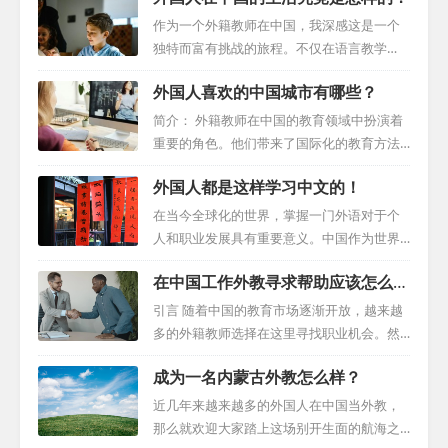
作为一个外籍教师在中国，我深感这是一个
独特而富有挑战的旅程。不仅在语言教学
上，而且在文化适应、生活融入、社交活动
外国人喜欢的中国城市有哪些？
等方方面面，都有无数故事等待被诉说。现
在，我希望通过这篇文章，让大家能深入地
简介： 外籍教师在中国的教育领域中扮演着
体验外国人在中国的生活究竟是怎样的。 教
重要的角色。他们带来了国际化的教育方法
学环境：多彩的挑战 中国的教育环境多样且
和经验，为中国的教育事业注入了新的活
外国人都是这样学习中文的！
丰富，我曾在大学、语言学校和国际学校任
力。在选择就业的城市时，许多外籍教师将
教。这不仅让我有机会教授各种课程，如英
目光投向了中国的一流城市，如北京、上
在当今全球化的世界，掌握一门外语对于个
语、商务英语、文学等，而且我还发现，教
海、广州和深圳等，而这些城市正是外国人
人和职业发展具有重要意义。中国作为世界
学质量始终是中国教育体系的核心追求。 工
眼里的中国最发达的城市，这些城市凭借其
上最大的国家之一，其语言——汉语的重要
作空间：多元文化的交汇 在中国的外籍教师
在中国工作外教寻求帮助应该怎么
经济实力、文化氛围和职业发展机会，对外
性不言而喻，越来越多的外国人学习中文，
主要集中在大学、语言学校和国际学校。这
做？
籍教师产生了巨大的吸引力。本文将深入探
对于许多外国学习者来说，学习汉语不仅是
引言 随着中国的教育市场逐渐开放，越来越
些机构通...
讨外籍教师涌向中国一流城市的动因。 一、
一项挑战，更是一个探索未知世界的机会，
多的外籍教师选择在这里寻找职业机会。然
城市发展与吸引力 中国的一流城市，如北
许多大学外教招聘工作已经开启，掌握好中
而，面对陌生的文化和工作环境，他们可能
京、上海等，以其繁荣的经济、发达的基础
成为一名内蒙古外教怎么样？
文更有利于外国人来中国求职。本文将探讨
会遇到一系列挑战。本文旨在为在华外教寻
设施和丰富的文化资源吸引着众多外籍教
如何通过有效的战略方法掌握汉语，以便更
求帮助提供一份实用指南，帮助他们有效应
近几年来越来越多的外国人在中国当外教，
师。这些城市的经济...
好地融入中国社会和文化。 一、明确学习目
对这些挑战。 一、与学校和机构建立有效沟
那么就欢迎大家踏上这场别开生面的航海之
标 首先，学习者需要明确自己的学习目标。