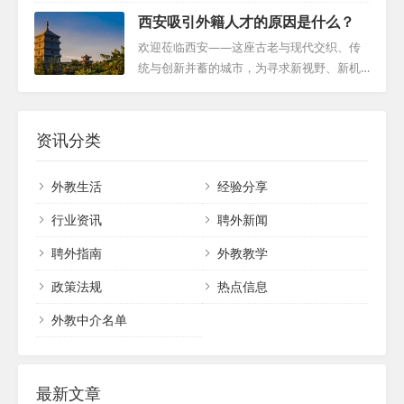
通 面对合同纠纷、调动或其他问题，外籍教
旅，本文将带您领略内蒙古的广袤风景与深
是为了旅游、工作、学术研究还是其他目的
西安吸引外籍人才的原因是什么？
师应首先尝试与所在学校和机构进行开放、
厚的文化底蕴！若您曾梦想在融合自然美景
而学习汉语？不同的目标将决定...
诚实的沟通。通过建设性的谈判，寻求双方
和文化多样性的环境中开展海外教学，那么
欢迎莅临西安——这座古老与现代交织、传
都能接受的解决方案。有时，提供合理的经
内蒙古无疑将成为您理想的航行目的地。这
统与创新并蓄的城市，为寻求新视野、新机
济补偿可以成为促进合作和顺利过渡的有效
篇文章将引导您逐步经历成为内蒙古外籍教
遇的外国人才敞开怀抱。在这里，您将发现
策略。 二、明确签证转让权利 对于已完成一
师的精彩旅程，从申请之初到在这个迷人地
无数理由，为何西安能够吸引全球各地的专
年服务的外籍教师，了解自己在签证转让方
域的崭新生活。 一、扬帆起航：申请与招聘
业人士。 经济活力：西部崛起的中心 西安位
资讯分类
面...
流程 成为内蒙古外教是一项充满挑战的壮
于中国西部，是这一地区的经济心脏。这座
举，外国人在中国当外教需要周密的规划和
城市拥有充满活力的商业景象，吸引了无数
外教生活
经验分享
协调。这段旅程通常从学校全面细致的面试
国内外企业和高科技公司前来扎根。这些公
和评估开始，以确保选拔出最合适的候选
司不仅为西安带来了大量的就业机会，更成
行业资讯
聘外新闻
人。一旦脱颖而出，...
为推动城市持续发展的强大引擎。因此，外
聘外指南
外教教学
国人在中国西安拥有众多的就业岗位选择，
这进一步凸显了这座城市的国际化和发展潜
政策法规
热点信息
力。 教育与创新的摇篮...
外教中介名单
最新文章