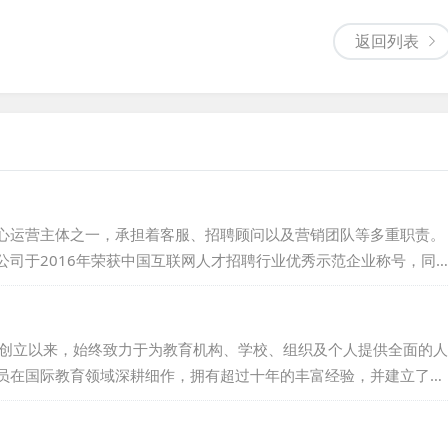
返回列表
心运营主体之一，承担着客服、招聘顾问以及营销团队等多重职责。
公司于2016年荣获中国互联网人才招聘行业优秀示范企业称号，同
才。...
016年创立以来，始终致力于为教育机构、学校、组织及个人提供全面的人
员在国际教育领域深耕细作，拥有超过十年的丰富经验，并建立了广
成立时间尚短，但凭借卓越的信誉和专业的服务，思悦教育已赢得了
东方、华尔街、流利英语、芝麻街英语等，并与他们签订了长期服务