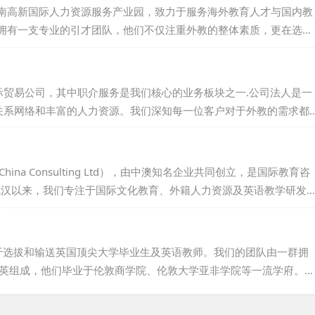
提供个性化服务，全心全意为客户着想。期待与您的合作，共创美好
南高新国际人力资源服务产业园，致力于服务海外教育人才与国内教
拥有一支专业的引才团队，他们不仅注重外教的整体素质，更在选拔
高标准。我们的目标，是减轻用才机构的用人压力，降低用人风险，
作为一家靠谱的外教中介机构，我们始终坚守诚信、专业、高效的服
。山东海德，愿与您携手共创美好未来，共同书写国际教育的华
贸易公司，其中职介服务是我们核心的业务板块之一.公司法人是一
关系网络和丰富的人力资源。我们深知每一位客户对于外教的需求都
照您的具体要求，为您精心挑选并推荐最合适的人才。请相信我们的
期待与您的合作，共同开创美好的未来！...
ina Consulting Ltd），由中澳知名企业共同创立，是国际教育咨
根武汉以来，我们专注于国际文化教育、外籍人力资源及英语教学研发
布里斯班，我们也设有分支机构，拓展全球视野。经过多年努力，我
企业商务培训等领域成果斐然，广受国内外客户好评。我们持有国家
业合法。澳华联团队汇聚中外精英，以专业知识与技能，高效服务各
，专注于选拔和输送英国顶尖大学毕业生及英语教师。我们的团队由一群拥
精英组成，他们毕业于伦敦商学院、伦敦大学亚非学院等一流学府。自
已与众多英国知名大学及语言培训机构建立了稳固的合作关系，如伦敦大学
训中心、普特茅斯大学，以及Experience English教师培训学