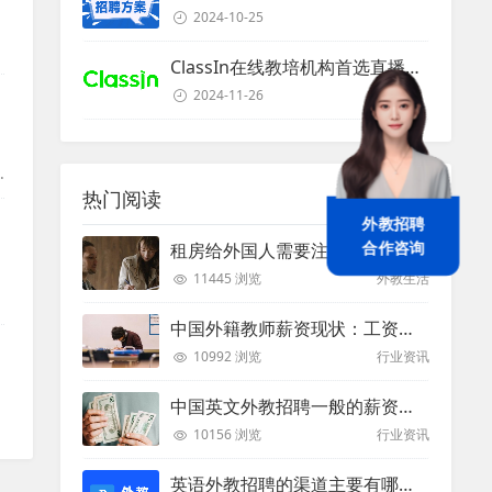
2024-10-25
ClassIn在线教培机构首选直播课堂服务商
2024-11-26
热门阅读
外教招聘
合作咨询
租房给外国人需要注意些什么？
11445 浏览
外教生活
，
中国外籍教师薪资现状：工资和待遇都非常高
10992 浏览
行业资讯
中国英文外教招聘一般的薪资是多少？
10156 浏览
行业资讯
英语外教招聘的渠道主要有哪些？