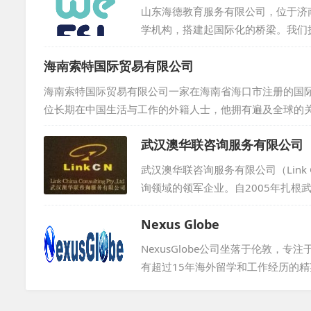
协议。我们始终坚守诚信为本，坚持
山东海德教育服务有限公司，位于济
未来。...
学机构，搭建起国际化的桥梁。我们
过程中严格把关，确保外教水平达到
海南索特国际贸易有限公司
让每一位合作伙伴都能安心、放心。
务宗旨，努力为各方创造更多的价值
海南索特国际贸易有限公司一家在海南省海口市注册的国际
章！...
位长期在中国生活与工作的外籍人士，他拥有遍及全球的
是独特且个性化的，因此，我们致力于整合各方资源，按
武汉澳华联咨询服务有限公司
专业与实力，我们定将竭尽全力，确保您得到满意的服务。
武汉澳华联咨询服务有限公司（Link Ch
询领域的领军企业。自2005年扎
提供一站式综合服务。在澳洲昆士兰
Nexus Globe
们在国际教育咨询、外教教材研发、
外专局颁发的资质证书，确保服务专
NexusGlobe公司坐落于伦敦
类客户。我们整合国内外资源，发...
有超过15年海外留学和工作经历的
公司成立以来，NexusGlobe
伯贝克学院、考文垂大学、坎特博雷教师培