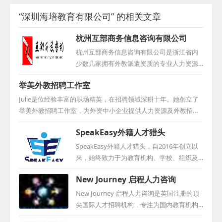
“深圳海培教育有限公司” 的相关文章
杭州互部商务信息咨询有限公司
杭州互部商务信息咨询有限公司是浙江省内
少数几家拥有外教派遣资质的专业人力资源
机构，核心业务涵盖外教推荐、代招、派遣
举美外教招聘工作室
及签证代理。目前，我们的服务已遍布全
国，并延伸至海外，如加拿大、英国和南非
Julie是位经验丰富的职场精英，在招聘领域深耕十年。她创立了
等地均设有办事处。...
举美外教招聘工作室，为外资中小企业提供人力资源及外教招聘
的专业咨询。此前，她加入美国各州在华中心，为欲入华的美国
SpeakEasy外籍人才猎头
企业招聘人才。她还曾服务于荷兰的International Top Talent，
担任项目经理，为荷兰机构和企业招募中国人才。Julie还曾在Sta
SpeakEasy外籍人才猎头，自2016年创立以
nton Chase担任总监，并在美国凤凰城的私募基金工作。她还曾
来，始终致力于为教育机构、学校、组织及
在可口可乐中国总部负责策略采购，早期在德国工业公司工作，
个人提供全面的人力与教育资源咨询服务。
New Journey 启程人力咨询
并在上海财经大学教授英语。Julie毕业于美国雷鸟全球管理学
团队骨干成员在国际教育领域深耕细作，拥
院，并持有华东师...
有超过十年的丰富经验，并建立了广泛的外
New Journey 启程人力咨询是英国注册的顶
籍教师资源及招聘网络。尽管成立时间尚
尖国际人才招聘机构，专注为国内教育机构
短，但凭借卓越的信誉和专业的服务，思悦
提供国际人才招聘方案，并搭建与英国优质