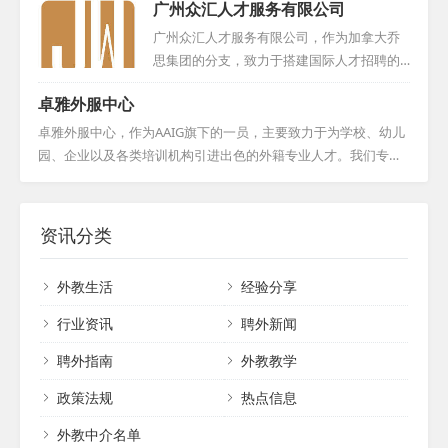
广州众汇人才服务有限公司
教育已赢得了众多知名机构与个人的青睐，
教育资源的桥梁。服务涵盖人力资源招聘、
包括新东方、华尔街、流利英语、芝麻街英
签证办理及材料审核，致力于中英文化交流
广州众汇人才服务有限公司，作为加拿大乔
语等，并与他们签订了长期服务协议。我们
推广。通过广告宣传、社交媒体和网站等，
思集团的分支，致力于搭建国际人才招聘的
始终坚守诚信为本，坚持提供个性化服务，
实时更新招聘信息，并在英国主流招聘平台
一站式平台。公司承袭乔思教育集团的核心
全心全意为客户着想。期待与您的合作，共
卓雅外服中心
投放广告。...
理念，精心打造从国际人才筛选、面试，到
创美好未来。...
签证办理、入境指导等全链条定制化服务。
卓雅外服中心，作为AAIG旗下的一员，主要致力于为学校、幼儿
我们倾听企业招聘全球人才的诉求，也尊重
园、企业以及各类培训机构引进出色的外籍专业人才。我们专注
外籍候选人的求职意愿，力求提供最优质、
于搭建一个高效的外籍人才招聘平台，吸引了全球各地的外教前
最贴心的全方位服务。通过广州众汇人才服
来寻找合适的工作机会。通过我们专业而周到的服务体系，外教
务有限公司，企业和求职者都能找到满意的
们可以更快速地适应和了解中国，顺利融入并过上安居乐业的生
资讯分类
合作伙伴，实现共赢。...
活。凭借在涉外教育交流领域的多年经验，我们累积了丰富的境
外学校、教师和学生资源。在此基础上，我们进一步研发了一系
外教生活
经验分享
列专业的外教在线课程，旨在满足国内客户多样化的需求。我们
始终致力于提供最优质的服务，以满足客户在引进外籍人才方面
行业资讯
聘外新闻
的各种需求。...
聘外指南
外教教学
政策法规
热点信息
外教中介名单