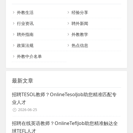
工作室还定期举办国外高校招聘会，为求职
须是来自英美加澳等母语国家的专业人士，
者与用人单位之间搭建了一座沟通的桥梁。
外教生活
经验分享
持有相关教师资格证，并拥有至少两年教学
同时，他们也为国内单位提供协助，帮助它
经验。在服务期间，无论何种原因解约，我
们前往美国校园进行校园招聘，进一步拓宽
行业资讯
聘外新闻
们都将提供无限次免...
了人才选拔的渠道。该工作室始终致力于提
聘外指南
外教教学
供最优质的服务，为各学校机构实现国际化
发展助力。...
政策法规
热点信息
外教中介名单
最新文章
招聘TESOL教师？OnlineTesolJob助您精准匹配专
业人才
2026-06-25
招聘在线英语教师？OnlineTeflJob助您精准触达全
球TEFL人才