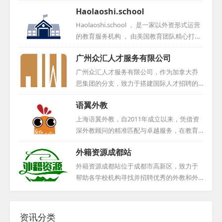
长期在中国生活与工作的外籍人士，他拥有遍及全球的关系网络
Haolaoshi.school
和丰富的人力资源。我们深知每一位客户对于外教的需求都是独
特且个性化的，因此，我们致力于整合各方资源，按照您的具体
Haolaoshi.school ， 是一家以外资形式运营
要求，为您精心挑选并推荐最合适的人才。请相信我们的专业与
的教育服务机构 ， 由美国教育团队精心打造
实力，我们定将竭尽全力，确保您得到满意的服务。期待与您的
， 总部位于香港 。 其主要业务聚焦于协助中
广州众汇人才服务有限公司
合作，共同开创美好的未来！...
国学校招聘外籍教师 ， 以充分满足教学需求
。 此外 ， 为更好地服务外籍教师 ， 公司在
广州众汇人才服务有限公司，作为加拿大乔
重庆设立了分支机构 ， 提供全方位的支持 。
思集团的分支，致力于搭建国际人才招聘的
线上平台Haolaoshi . school的推出 ， 旨在为
一站式平台。公司承袭乔思教育集团的核心
语翼外教
求职者呈现众多权威工作机会的同时 ， 还提
理念，精心打造从国际人才筛选、面试，到
供TEFL证书培训服务 。 该公司运营模式类似
签证办理、入境指导等全链条定制化服务。
上海语翼外教，自2011年成立以来，凭借资
猎头公司 ， 旨在确保外教符合学校各项要求
我们倾听企业招聘全球人才的诉求，也尊重
深外教顾问的精准匹配与卓越服务，在教育
， 并维护双方的权益 。 其目标在于推动东
外籍候选人的求职意愿，力求提供最优质、
培训领域树立了良好口碑。作为上海语轶商
西...
外籍资源成都站
最贴心的全方位服务。通过广州众汇人才服
务咨询有限公司的核心板块，我们专注于为
务有限公司，企业和求职者都能找到满意的
各类教学机构、企事业单位及个人提供一对
外籍资源成都站位于成都市高新区，致力于
合作伙伴，实现共赢。...
一英语外教服务。我们严格筛选每一位外教
帮助各学校机构寻找并招聘优秀的外教和外
候选人，本地外教必经面对面面试与Demo展
籍员工。他们深知人才对于机构发展的重要
示，外地外教则通过电话或网络面试。我们
性，因此始终保持着严谨、专业的态度，力
杜绝随意推荐，确保深入了解每位外教的背
求为合作伙伴提供最合适的人选。此外，该
资讯分类
景与期望。我们对外教候选人要求严格，必