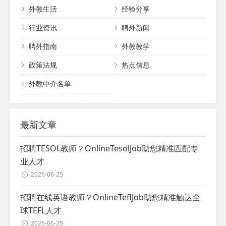
教招聘与引进渠道。自成立以来，我们为多
外教生活
经验分享
发展助力。...
家K12培训学校、英语培训机构、幼儿园、早
教中心、公立学校及大学提供了优质外教资
行业资讯
聘外新闻
源和专业服务，赢得了客户的一致好评和业
聘外指南
外教教学
内的高度认可。快易优始终坚守专业、热
情、进取的服务理念，致力于成为客户外籍
政策法规
热点信息
人才领域的全面战略合作伙伴，并为此持续
奋斗。...
外教中介名单
最新文章
招聘TESOL教师？OnlineTesolJob助您精准匹配专
业人才
2026-06-25
招聘在线英语教师？OnlineTeflJob助您精准触达全
球TEFL人才
2026-06-25