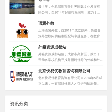
则，精心选拔专业外教，致力于为中小学、
幼儿园、早教机构及培训中心等提供优质服
最世界，全称深圳市最世界国际文化发展有
务。多年来，我们成功为国内众多学校及机
限公司，自2014年起便扎根深圳，致力于提
构输送了大批优秀外籍教师，积累了丰富的
供专业的人力资源服务。公司由一群曾在美
语翼外教
选聘经验。在外教培养与管理方面，我们采
国工作，并专注于外国专家来华就业的精英
用卓有成效的方法，并推动国内外基础教育
团队创立。最世界的业务聚焦于全球中高端
上海语翼外教，自2011年成立以来，凭借资
实验项目在各校的实施，赢得了学校的广泛
国际人才的寻访、外国专家的就业安排、人
深外教顾问的精准匹配与卓越服务，在教育
信赖与支持。我们积极促进中西方教育与文
才评估和引进等方面，涵盖科学、教育、文
培训领域树立了良好口碑。作为上海语轶商
化的交流，助力其健康发展。如今，我们已
外籍资源成都站
化、卫生、商业等多个领域。我们的服务网
务咨询有限公司的核心板块，我们专注于为
在广州、佛山、深圳、长沙、西安、成都等
络遍布全球30多个国家和地区，尤其在北美
各类教学机构、企事业单位及个人提供一对
外籍资源成都站位于成都市高新区，致力于
全国多地提供外教服务，期待...
和欧洲设有多个合作招聘基地，同时在国内
一英语外教服务。我们严格筛选每一位外教
帮助各学校机构寻找并招聘优秀的外教和外
也拥有广泛的外国人才社区资源。凭借多年
候选人，本地外教必经面对面面试与Demo展
籍员工。他们深知人才对于机构发展的重要
积累，我们构建了众多国内外招聘平台，并
北京快易优教育咨询有限公司
示，外地外教则通过电话或网络面试。我们
性，因此始终保持着严谨、专业的态度，力
衍生出丰富的精英人脉资源，形成了一座庞
杜绝随意推荐，确保深入了解每位外教的背
求为合作伙伴提供最合适的人选。此外，该
北京快易优教育咨询有限公司自2014年5月成
大的人才数据库。我们...
景与期望。我们对外教候选人要求严格，必
工作室还定期举办国外高校招聘会，为求职
立以来，一直深耕外籍人才引进与输出领
须是来自英美加澳等母语国家的专业人士，
者与用人单位之间搭建了一座沟通的桥梁。
域。多年的经验积累与持续发展，使公司在
持有相关教师资格证，并拥有至少两年教学
同时，他们也为国内单位提供协助，帮助它
外籍人才行业中脱颖而出，成为知名品牌。
经验。在服务期间，无论何种原因解约，我
们前往美国校园进行校园招聘，进一步拓宽
我们与北美多家知名大学和猎头公司建立了
资讯分类
们都将提供无限次免...
了人才选拔的渠道。该工作室始终致力于提
稳定的战略合作关系，构建了独具特色的外
供最优质的服务，为各学校机构实现国际化