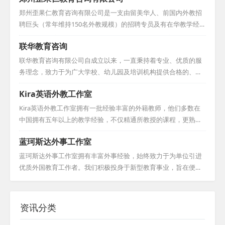
国，并延伸至海外，如加拿大、英国和南非
郑州歪果仁教育咨询有限公司是一支由留美华人、前国内外教招
等地均设有办事处。...
聘巨头（常年维持150名外教规模）的招聘专员及有在华教学经历
的美籍人员构成的专业外教招聘队伍。我们的宗旨是：不只是引
联华教育咨询
进外国人当老师，而是挑选优秀的外籍教师来华执教。对于学
校，我们依据外教的学历背景与工作经验，为他们精准挑选高质
联华教育咨询有限公司自成立以来，一直秉持着专业、优质的服
量的外籍教师，他们大多拥有教育类学士、硕士、博士学位，并
务理念，致力于为广大学校、幼儿园及培训机构提供合格的、经
持有TESOL证书及丰富教学经验，极大地提升了学校面试外教的
验丰富的欧美外教。我们深知外教在提升教学质量、拓宽学生国
Kira英语外教工作室
成功率。对于外教，我们则从工作地点、待遇、工作时间及学校
际视野方面的重要性，因此，在选拔外教时，我们严格把关，确
教学理念等方面严格筛选接受单位，确保外教在华的工作与生活
保每一位外教都具备优秀的专业素养和教学能力。同时，我们也
Kira英语外教工作室拥有一批经验丰富的外籍教师，他们多数在
品质。我们...
注重外教的文化适应能力和沟通能力，以确保他们能够更好地融
中国拥有五年以上的教学经验，不仅精通所教授的课程，更熟悉
入中国的教学环境，为学生提供更加优质的教学服务。...
中国学生的学习习惯和文化背景，从而能够因材施教，确保教学
蓝珂斯达外事工作室
质量上乘。此外，我们的外教团队对于签证申请流程了如指掌，
他们大都已提前准备好如无犯罪记录证明等必要文件，一旦需
蓝珂斯达外事工作室拥有丰富外事经验，始终致力于为单位引进
要，能够迅速完成相关手续，确保在一个月内顺利到岗，为学生
优质外国教育工作者。我们积极投身于新型教育事业，旨在便利
们提供稳定而高效的教学服务。...
用人单位，为外国人才提供施展才华的平台，为行业注入新的活
力与创意！...
资讯分类