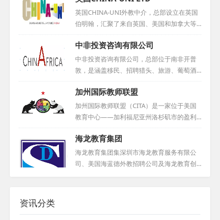
用卓有成效的方法，并推动国内外基础教育
伦敦大学亚非学院等一流学府。自公司成立
英国CHINA-UNI外教中介，总部设立在英国
实验项目在各校的实施，赢得了学校的广泛
以来，NexusGlobe已与众多英国知名大学及
伯明翰，汇聚了来自英国、美国和加拿大等
信赖与支持。我们积极促进中西方教育与文
语言培训机构建立了稳固的合作关系，如伦
母语国家的优秀教育人才。我们采取海外直
化的交流，助力其健康发展。如今，我们已
中非投资咨询有限公司
敦大学伯贝克学院、考文垂大学、坎特博雷
聘模式，引进的外教虽然在国内教学经验有
在广州、佛山、深圳、长沙、西安、成都等
教师培训中心、普特茅斯大学，以及Experie
限，但他们更易适应新环境，便于管理，从
中非投资咨询有限公司，总部位于南非开普
全国多地提供外教服务，期待...
nce English教师培训学校和普特茅斯语言学
而有效避免了因经验过于丰富而难以适应新
敦，是涵盖移民、招聘猎头、旅游、葡萄酒
校等。我们始终致力于为客户提供最优质的
变化的老教师现象。我们秉持诚信原则，郑
业及商贸的综合性企业。多年来，集团致力
人才选拔与输送服务。...
加州国际教师联盟
重承诺：若外教到岗三个月内表现不佳，将
于深化南非与中国的经贸往来、文化交流与
免费为您更换。多年来，我们与国内众多学
人员互动，已成长为两国间企业合作与人员
加州国际教师联盟（CITA）是一家位于美国
校建立了稳固的合作关系，赢得了客户的广
交流的关键纽带。旗下中非投资咨询有限公
教育中心——加利福尼亚州洛杉矶市的盈利
泛赞誉。选择CHINA-UNI，意味着选择了专
司，专注于外籍人才招聘、管理、服务及推
性学术机构，专注于教师和教研工作。它的
业、可靠的外教服务伙伴。...
海龙教育集团
广，凭借集团资源，与当地人力资源机构、
前身可以追溯到联合贝课美国教师管理中
高校紧密合作，保障外教资源的稳定供应。
心，以及2007年由Camp China中华营美国教
海龙教育集团集深圳市海龙教育服务有限公
公司不仅为国内教育机构引进优质外教，更
师团体创建的Camp China国际教师俱乐部。
司、美国海蓝德外教招聘公司及海龙教育创
助力海外人才在中国实现事业与生活梦想，
这个联盟的核心力量在于精英教师，立足加
新研究院于一体，深耕国际化教育十余年，
提供全面支持。...
州，扎根北美，同时影响全球。其下设的CIT
是政府采购项目的优选服务商。现已拓展至
AJobs@外教人力资源部，专门为国际机构提
北京、上海、武汉等地，专业提供外教招
资讯分类
供卓越的外教人力咨询服务，致力于推动国
聘、签证办理及教学管理等服务。我们坚持
际教育的交流与发展。...
选用合规母语外教，竭诚为客户提供优质教