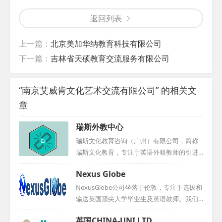
返回列表
上一篇：
北京美加华纳教育科技有限公司
下一篇：
吉林省天硕教育交流服务有限公司
“南京艾威肯文化艺术交流有限公司” 的相关文
章
瑞斯外教中心
瑞斯文化教育咨询（广州）有限公司，简称
瑞斯文化教育，专注于英语外籍教师的引进
与人才输送。我们秉持高标准、高要求的原
Nexus Globe
则，精心选拔专业外教，致力于为中小学、
幼儿园、早教机构及培训中心等提供优质服
NexusGlobe公司坐落于伦敦，专注于选拔和
务。多年来，我们成功为国内众多学校及机
输送英国顶尖大学毕业生及英语教师。我们
构输送了大批优秀外籍教师，积累了丰富的
的团队由一群拥有超过15年海外留学和工作
英国CHINA-UNI LTD
选聘经验。在外教培养与管理方面，我们采
经历的精英组成，他们毕业于伦敦商学院、