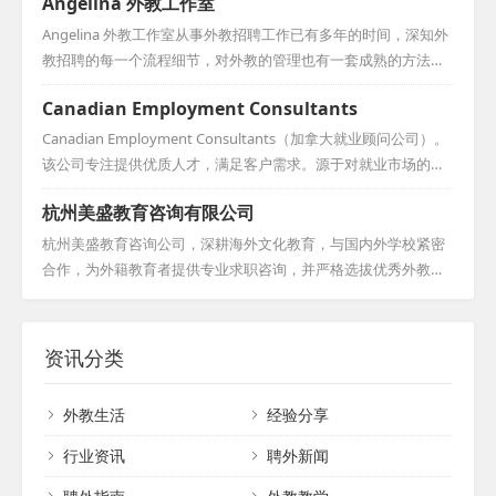
Angelina 外教工作室
育资源，直接从海外高校与教师培训基地引
进高水平外籍教师。我们为全国各地院校机
Angelina 外教工作室从事外教招聘工作已有多年的时间，深知外
构提供外籍教师的长短期招聘、管理、培
教招聘的每一个流程细节，对外教的管理也有一套成熟的方法。
训、证件办理及工作政策指导等一站式服
同时，还对签证政策了如指掌，熟悉签证办理的各种手续。凭借
Canadian Employment Consultants
务，助力提升语言教学质量，促进对外交
多年的经验和人脉积累，拥有长期稳定的优质外教资源，并能提
流，满足教育国际化的人才需求。此外，我
供专业的外教推荐服务。始终秉持诚信为本的原则，期待与您携
Canadian Employment Consultants（加拿大就业顾问公司）。
们还为希望来华从教的外籍人士搭建职业发
手合作，共同为教育事业贡献力量，实现互利共赢的美好愿
该公司专注提供优质人才，满足客户需求。源于对就业市场的深
展平台，共同推动教育的国际交流与发展。...
景。...
入改革，CEC坚守诚信，为雇主输送高素质员工，助力企业高效
杭州美盛教育咨询有限公司
发展。在师资选拔上，其团队经验丰富，从专业机构招募人才。
通过严格评估、模拟面试及审核，确保候选人充分准备，为客户
杭州美盛教育咨询公司，深耕海外文化教育，与国内外学校紧密
提供最优质选择。申请人需经一对一面试咨询及背景调查，全面
合作，为外籍教育者提供专业求职咨询，并严格选拔优秀外教。
评估其能力、性格等，筛选最合适人选。他们期待与各方合作，
多年来，我们成功推荐无数优秀外籍雇员，助力众多院校和企业
共筑人才选拔新篇章。...
填补师资空缺。同时，我们汇聚多国资深教师，举办高效实用的
全外教培训班，为学员提供个性化学习方案和辅导，涵盖多语
资讯分类
种，满足各行业需求。我们致力于提升员工外语表达和跨文化沟
通能力，为更多人提供与外籍人士深入交流的机会，促进文化互
外教生活
经验分享
鉴。...
行业资讯
聘外新闻