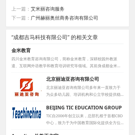
上一篇：
艾米丽咨询服务
下一篇：
广州赫丽奥丝商务咨询有限公司
“成都吉马科技有限公司” 的相关文章
金米教育
四川金米教育咨询有限公司，简称金米教育，深耕校园外教派
遣、互联网外语教学和教育培训研究等领域。其前身成都金米文
化传播有限公司自2012年5月成立以来，已积累七年多的丰富经
北京丽迪亚咨询有限公司
验。金米教育在外教派遣领域表现卓越，为成都五十多所中小
学、幼儿园提供优质服务，并逐步扩大至川内乃至全国范围。随
北京丽迪亚咨询有限公司多年来一直致力于
着《国家中长期教育改革和发展规划纲要》的推进，金米教育期
为众多幼儿园、培训机构和公立学校提供稳
望与您携手，共同探索外语教学模式的创新与技术融合，丰富教
定而优质的外教服务。其专业的外教团队凭
BEIJING TIC EDUCATION GROUP
学内容，打造特色品牌，成为您提升外语教学水平的最佳助手和
借丰富的教学经验和深厚的专业知识，为这
合作伙伴，共绘教育新篇。...
些教育机构注入了新的活力，助力提升教学
TIC自2006年创立以来，总部扎根于首都CBD
质量，深受广大学校和家长的信赖与好评。...
中心，致力于为中国教育国际化提供全方位
解决方案。其外教事业部依托丰富的海外教