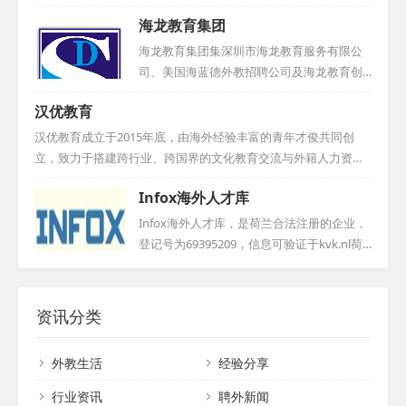
位候选人的资历进行严格审核，确保所推荐的外教不仅具备优秀
语 、 法语 、 德语等纯外教1对1教学 ， 通过互联网连接中国学生
海龙教育集团
的专业素养，更具备高度的职业道德和责任感，为学校提供安全
与国外母语教师 。 我们整合全球优质教育资源 ， 采用全外文环
可靠的用人选择。...
境浸入式教学 ， 让学生感知多元化文化 ， 确保学习效果 。 资深
海龙教育集团集深圳市海龙教育服务有限公
教研团队 、 优质教材和课程体系 ， 辅以多种外教辅修课程 ， 拓
司、美国海蓝德外教招聘公司及海龙教育创
展学生国际视野 。 我们拥有专业在线教学平台 ， 提供一站式高
新研究院于一体，深耕国际化教育十余年，
汉优教育
品质外语学习方案 ， 值得您的信赖 。...
是政府采购项目的优选服务商。现已拓展至
北京、上海、武汉等地，专业提供外教招
汉优教育成立于2015年底，由海外经验丰富的青年才俊共同创
聘、签证办理及教学管理等服务。我们坚持
立，致力于搭建跨行业、跨国界的文化教育交流与外籍人力资源
选用合规母语外教，竭诚为客户提供优质教
服务平台。汉优积极拓展海外市场，构建全面的人才服务体系，
Infox海外人才库
育资源。...
促进中西方文化交流与贸易合作。凭借专业的职业素养和技能，
汉优与欧美多所高校建立良好合作，稳定高质量的外籍人力资源
Infox海外人才库，是荷兰合法注册的企业，
渠道。其汉语和英语培训得到广泛认可，汉语培训更受邀负责成
登记号为69395209，信息可验证于kvk.nl荷
都市委外宣办的在线汉语版块。此外，汉优还成功举办国家外专
兰工商局官网。我们致力于搜寻与推荐外籍
局的TEFL in China培训与考试，赢得了高度赞誉。汉优教育以诚
教育人才，特别是那些对教育事业怀有满腔
信、共赢为理念，持续推动教育行业的进步与发展。...
热情、富有爱心和责任心的优秀个体。无论
资讯分类
是经验丰富的教育专家，还是怀揣梦想的毕
业生，他们都汇聚于此，共同为教育事业贡
外教生活
经验分享
献力量。我们根据用人单位的特定需求，精
心挑选，确保每一位外教都是最合适的人
行业资讯
聘外新闻