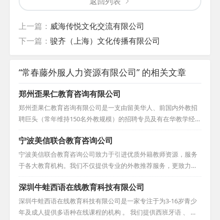
返回列表
上一篇：
威海传悦文化交流有限公司
下一篇：
骏齐（上海）文化传播有限公司
“常春藤外服人力资源有限公司” 的相关文章
郑州歪果仁教育咨询有限公司
郑州歪果仁教育咨询有限公司是一支由留美华人、前国内外教招
聘巨头（常年维持150名外教规模）的招聘专员及有在华教学经历
的美籍人员构成的专业外教招聘队伍。我们的宗旨是：不只是引
宁波美信联合教育咨询公司
进外国人当老师，而是挑选优秀的外籍教师来华执教。对于学
校，我们依据外教的学历背景与工作经验，为他们精准挑选高质
宁波美信联合教育咨询公司致力于引进优质外籍教师资源，服务
量的外籍教师，他们大多拥有教育类学士、硕士、博士学位，并
于各大教育机构。我们不仅提供专业的外教推荐服务，更致力于
持有TESOL证书及丰富教学经验，极大地提升了学校面试外教的
为来华外教提供全方位的配套服务，包括签证办理和安居协助
深圳牛蛙西语在线教育科技有限公司
成功率。对于外教，我们则从工作地点、待遇、工作时间及学校
等，确保外教在华期间的生活与工作都能得到妥善安排。为了拓
教学理念等方面严格筛选接受单位，确保外教在华的工作与生活
宽外教人才库，我们在海外设有多个站点，积极发掘并吸引更多
深圳牛蛙西语在线教育科技有限公司是一家专注于为3-16岁青少
品质。我们...
优秀、合格的外籍教师来华发展。在推荐外教之前，我们会对每
年及成人提供多语种在线课程的机构 。 我们提供西班牙语 、 英