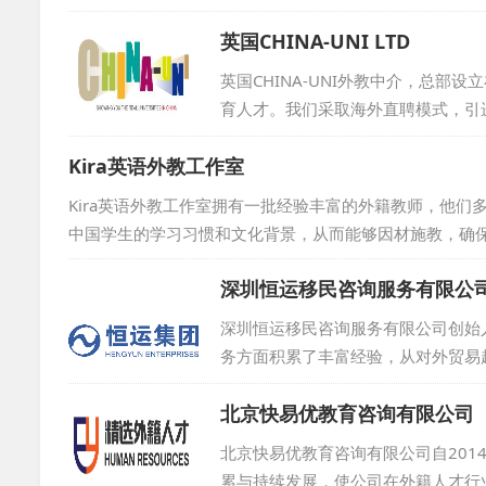
师 ， 公司在重庆设立了分支机构 ， 提供
求职者呈现众多权威工作机会的同时 ，
英国CHINA-UNI LTD
在确保外教符合学校各项要求 ， 并维
英国CHINA-UNI外教中介，总
育人才。我们采取海外直聘模式，引
理，从而有效避免了因经验过于丰富
Kira英语外教工作室
外教到岗三个月内表现不佳，将免费
得了客户的广泛赞誉。选择CHINA-
Kira英语外教工作室拥有一批经验丰富的外籍教师，他
中国学生的学习习惯和文化背景，从而能够因材施教，确
掌，他们大都已提前准备好如无犯罪记录证明等必要文件
深圳恒运移民咨询服务有限公
学生们提供稳定而高效的教学服务。...
深圳恒运移民咨询服务有限公司创始人
务方面积累了丰富经验，从对外贸易
聚焦于两大板块：投资移民与外籍人
北京快易优教育咨询有限公司
司在北京、深圳设立分公司。...
北京快易优教育咨询有限公司自201
累与持续发展，使公司在外籍人才行