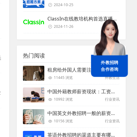
2024-10-25
ClassIn在线教培机构首选直播课堂服务商
2024-11-26
热门阅读
悉
外教招聘
合作咨询
租房给外国人需要注意些什么？
11445 浏览
外教生活
中国外籍教师薪资现状：工资和待遇都非常高
业
10992 浏览
行业资讯
中国英文外教招聘一般的薪资是多少？
10156 浏览
行业资讯
英语外教招聘的渠道主要有哪些？