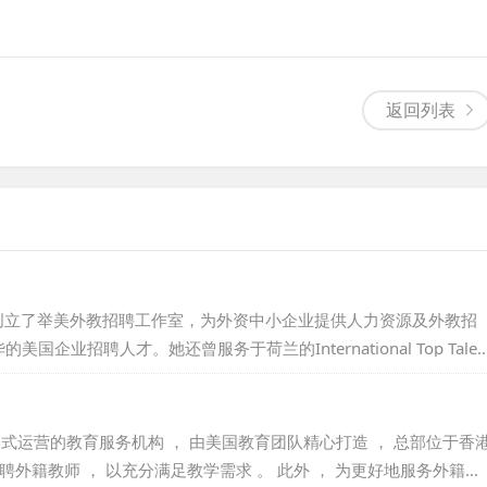
返回列表
她创立了举美外教招聘工作室，为外资中小企业提供人力资源及外教招
招聘人才。她还曾服务于荷兰的International Top Talen
曾在Stanton Chase担任总监，并在美国凤凰城的私募基金工作。
工作，并在上海财经大学教授英语。Julie毕业于美国雷鸟全球管
一家以外资形式运营的教育服务机构 ， 由美国教育团队精心打造 ， 总部位于香
外籍教师 ， 以充分满足教学需求 。 此外 ， 为更好地服务外籍教