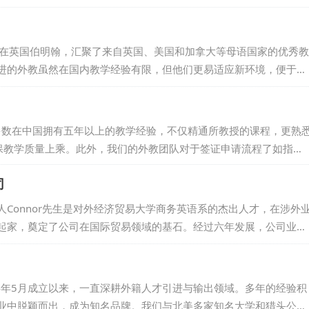
全方位的支持 。 线上平台Haolaoshi . school的推出 ， 旨在为
 还提供TEFL证书培训服务 。 该公司运营模式类似猎头公司 ， 旨
护双方的权益 。 其目标在于推动东西...
部设立在英国伯明翰，汇聚了来自英国、美国和加拿大等母语国家的优秀教
进的外教虽然在国内教学经验有限，但他们更易适应新环境，便于管
而难以适应新变化的老教师现象。我们秉持诚信原则，郑重承诺：若
为您更换。多年来，我们与国内众多学校建立了稳固的合作关系，赢
UNI，意味着选择了专业、可靠的外教服务伙伴。...
们多数在中国拥有五年以上的教学经验，不仅精通所教授的课程，更熟
保教学质量上乘。此外，我们的外教团队对于签证申请流程了如指
，一旦需要，能够迅速完成相关手续，确保在一个月内顺利到岗，为
司
Connor先生是对外经济贸易大学商务英语系的杰出人才，在涉外
起家，奠定了公司在国际贸易领域的基石。经过六年发展，公司业务
才引进。服务范围覆盖内地多个省市，凭借优质服务与良好信誉，公
4年5月成立以来，一直深耕外籍人才引进与输出领域。多年的经验积
业中脱颖而出，成为知名品牌。我们与北美多家知名大学和猎头公司