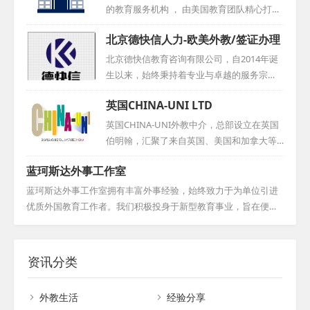
语等，并与他们签订了长期服务协议。我们
注重外教的文化适应能力和沟通能力，以确保他们能够更好地融
的教育服务机构 ， 由美国教育团队精心打造
始终坚守诚信为本，坚持提供个性化服务，
入中国的教学环境，为学生提供更加优质的教学服务。...
， 总部位于香港 。 其主要业务聚焦于协助中
全心全意为客户着想。期待与您的合作，共
北京德快信人力-欧美外教/签证办理
国学校招聘外籍教师 ， 以充分满足教学需求
创美好未来。...
。 此外 ， 为更好地服务外籍教师 ， 公司在
北京德快信教育咨询有限公司，自2014年诞
重庆设立了分支机构 ， 提供全方位的支持 。
生以来，始终秉持着专业与卓越的服务宗
线上平台Haolaoshi . school的推出 ， 旨在为
旨。公司前身是北京博然智学教育科技有限
英国CHINA-UNI LTD
求职者呈现众多权威工作机会的同时 ， 还提
公司，经过岁月的洗礼与业务的不断拓展，
供TEFL证书培训服务 。 该公司运营模式类似
最终蜕变成为如今的名字——北京德快信教
英国CHINA-UNI外教中介，总部设立在英国
猎头公司 ， 旨在确保外教符合学校各项要求
育咨询有限公司。这家公司致力于成为一家
伯明翰，汇聚了来自英国、美国和加拿大等
， 并维护双方的权益 。 其目标在于推动东
引领行业的优质聘外方案服务商，以深厚的
母语国家的优秀教育人才。我们采取海外直
西...
蓝珂斯达外事工作室
行业经验和专业的服务团队，为广大客户提
聘模式，引进的外教虽然在国内教学经验有
供高效、精准的聘外解决方案。无论是企业
限，但他们更易适应新环境，便于管理，从
蓝珂斯达外事工作室拥有丰富外事经验，始终致力于为单位引进
的海外招聘需求，还是个人的国际职业发展
而有效避免了因经验过于丰富而难以适应新
优质外国教育工作者。我们积极投身于新型教育事业，旨在便利
规划，德快信都能凭借自身的专业能力和资
变化的老教师现象。我们秉持诚信原则，郑
用人单位，为外国人才提供施展才华的平台，为行业注入新的活
源优势，为客户提供全方位、个性化的服
重承诺：若外教到岗三个月内表现不佳，将
力与创意！...
务，助力客户实现国际化的人才发展战略。...
免费为您更换。多年来，我们与国内众多学
资讯分类
校建立了稳固的合作关系，赢得了客户的广
泛赞誉。选择CHINA-UNI，意味着选择了专
外教生活
经验分享
业、可靠的外教服务伙伴。...