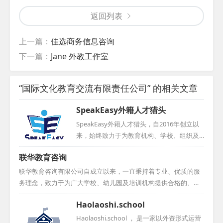
返回列表
上一篇：
佳选商务信息咨询
下一篇：
Jane 外教工作室
“国际文化教育交流有限责任公司” 的相关文章
SpeakEasy外籍人才猎头
SpeakEasy外籍人才猎头，自2016年创立以
来，始终致力于为教育机构、学校、组织及
个人提供全面的人力与教育资源咨询服务。
联华教育咨询
团队骨干成员在国际教育领域深耕细作，拥
有超过十年的丰富经验，并建立了广泛的外
联华教育咨询有限公司自成立以来，一直秉持着专业、优质的服
籍教师资源及招聘网络。尽管成立时间尚
务理念，致力于为广大学校、幼儿园及培训机构提供合格的、经
短，但凭借卓越的信誉和专业的服务，思悦
验丰富的欧美外教。我们深知外教在提升教学质量、拓宽学生国
Haolaoshi.school
教育已赢得了众多知名机构与个人的青睐，
际视野方面的重要性，因此，在选拔外教时，我们严格把关，确
包括新东方、华尔街、流利英语、芝麻街英
保每一位外教都具备优秀的专业素养和教学能力。同时，我们也
Haolaoshi.school ， 是一家以外资形式运营