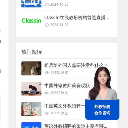
2024-10-25
ClassIn在线教培机构首选直播课堂服务商
2024-11-26
可
的
热门阅读
，
租房给外国人需要注意些什么？
保
11445 浏览
外教生活
中国外籍教师薪资现状：工资和待遇都非常高
10992 浏览
行业资讯
中国英文外教招聘一般的薪资是多少？
外教招聘
合作咨询
10156 浏览
行业资讯
英语外教招聘的渠道主要有哪些？