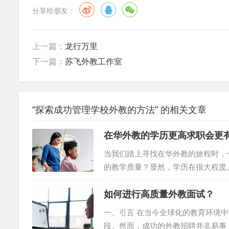
分享给朋友：
上一篇：
龙行万里
下一篇：
苏飞外教工作室
“探索成功管理学校外教的方法” 的相关文章
在华外教的学历更高求职会更
当我们踏上寻找在华外教的旅程时，
的教学质量？显然，学历在很大程度
的唯一标准？在这篇文章中，我们将
如何进行高质量外教面试？
首先，让我们明确一点：学历无疑是
师知识和专业背景的平台。然而，我
一、引言 在当今全球化的教育环境
个起点，而不是终点。教师的实际教学
段。然而，成功的外教招聘并非易事