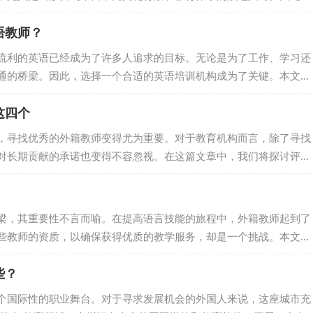
选，成为了每个学校必须面对的挑战。本文将详细探讨如何进行高质
语教师？
人选。 二、外教面试前的准备 学校简介与文化传播：在面试开始
包括学校的办学理念、课程设置、师生比例、校园设施等。此外，还
流利的英语已经成为了许多人追求的目标。无论是为了工作、学习还
便他...
通的桥梁。因此，选择一个合适的英语培训机构成为了关键。本文将
训机构，帮助您找到合适的外籍英语教师。 一、阿卡索外教网 阿卡
这四个
培训机构，以超高的性价比和优质的教学服务而著名。该机构提供一
仅需20块钱左右，非常适合高频学习。阿卡索外教网的外教均来自英
，寻找优秀的外籍教师变得尤为重要。对于教育机构而言，除了寻找
和专业的教师资...
对长期贡献的承诺也变得不容忽视。在这篇文章中，我们将探讨评估
一、工作许可证：稳定性的保障 评估外籍教师优秀程度的核心标准之
。这份法律文件不仅规定了教师在中国的停留时间，而且体现了他们
往往存在突然离职的风险，而持有许可证的教师则能在较长一段时间
梁，其重要性不言而喻。在提高语言技能的旅程中，外籍教师起到了
，持有工作许可证...
些教师的资质，以确保获得优质的教学服务，却是一个挑战。本文将
资质辨别。 理解外籍教师的教学资格 我们必须承认，外籍教师的教
些？
关重要的作用。这并不仅仅关乎他们所教授的语言，而是关于他们的
习环境。一个合格的外籍教师能直接影响我们的学习效果和投资回
个国际性的职业舞台。对于寻求发展机会的外国人来说，这座城市充
需要付出昂贵的...