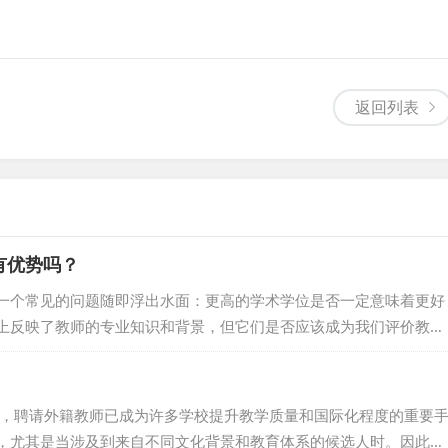
返回列表
有优势吗？
一个常见的问题随即浮出水面：更高的学术学位是否一定意味着更好
上反映了教师的专业知识和背景，但它们是否应该成为我们评价教师
深入探讨在华外教求职时，如果学历更高被录取的几率会不会更大？
衡量教师专业能力的一个重要指标。它为我们提供了一个初步了解教
们不能仅仅依赖学历来评判一个教师的教学能力。因为学历仅仅是一
中，聘请外籍教师已成为许多学校提升教学质量和国际化程度的重要
经验和技能同样重要...
，尤其是当涉及到来自不同文化背景和教育体系的候选人时。因此，