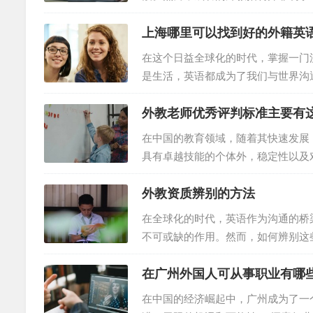
通过外教招聘市场选拔出最合适的人
上海哪里可以找到好的外籍英
量外教面试，以确保招聘到最合适的
前，学校应准备好详细的学校简介，
在这个日益全球化的时代，掌握一门
应向候选人介绍学校的文化和价值观，以
是生活，英语都成为了我们与世界沟
为您介绍几家备受好评的线上英语培
外教老师优秀评判标准主要有
索外教网是一家备受好评的线上英语
对一在线外教培训，价格平均每节课
在中国的教育领域，随着其快速发展
语为母语的国家，拥有丰富的教学经验
具有卓越技能的个体外，稳定性以及
在华优秀的外教标准究竟有什么。 
外教资质辨别的方法
一是他们是否持有有效的工作许可证
的承诺。没有工作许可证的外籍教师
在全球化的时代，英语作为沟通的桥
内为中国学生做出有意义的贡献。因此
不可或缺的作用。然而，如何辨别这
为你揭示一种专业的方法来进行外教
在广州外国人可从事职业有哪
学资格在我们的教育旅程中发挥着至
教学经验以及他们如何营造积极的学
在中国的经济崛起中，广州成为了一
报。 过去，与合格的外籍教师接触可能