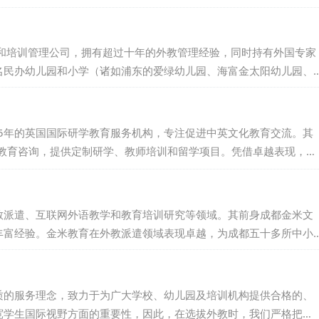
，让中国的学子们能够亲身体验并领略世界的广阔与多彩。依托中美
成了多所中美院校的合作与交流，进而推动中美两国在教育和文化领
野的外籍招聘和培训管理公司，拥有超过十年的外教管理经验，同时持有外国专家
名民办幼儿园和小学（诸如浦东的爱绿幼儿园、海富金太阳幼儿园、
国语小学、菊园小学和海桐小学等）稳定地输送外教老师，为这些学
广泛的好评与卓越的口碑。...
于2015年的英国国际研学教育服务机构，专注促进中英文化教育交流。其
教育咨询，提供定制研学、教师培训和留学项目。凭借卓越表现，赢
为English UK认证会员，多次亮相国际峰会，展示专业实力。Sin
、高质量的教育服务。...
教派遣、互联网外语教学和教育培训研究等领域。其前身成都金米文
的丰富经验。金米教育在外教派遣领域表现卓越，为成都五十多所中小
围。随着《国家中长期教育改革和发展规划纲要》的推进，金米教育
，丰富教学内容，打造特色品牌，成为您提升外语教学水平的最佳助
质的服务理念，致力于为广大学校、幼儿园及培训机构提供合格的、
宽学生国际视野方面的重要性，因此，在选拔外教时，我们严格把