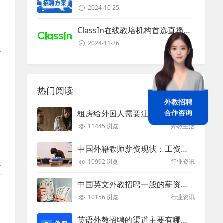
2024-10-25
ClassIn在线教培机构首选直播课堂服务商
2024-11-26
热门阅读
外教招聘
合作咨询
租房给外国人需要注意些什么？
11445 浏览
外教生活
中国外籍教师薪资现状：工资和待遇都非常高
10992 浏览
行业资讯
中国英文外教招聘一般的薪资是多少？
10156 浏览
行业资讯
英语外教招聘的渠道主要有哪些？