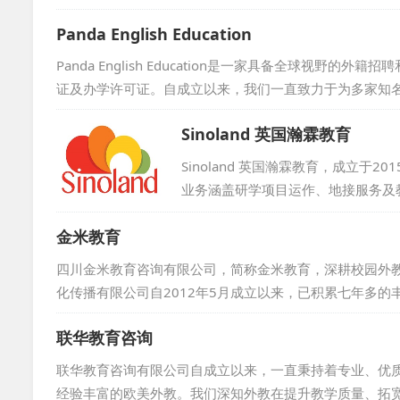
海外资源引入中国，通过教育的桥梁
Panda English Education
双方优质的院校资源，公司已成功促
域的深度交融与发展。...
Panda English Education是一家具备全球视
证及办学许可证。自成立以来，我们一直致力于为多家知
世纪星幼儿园、万科实验小学、七宝外国语小学、洋泾外
Sinoland 英国瀚霖教育
校提供了质量上乘且数量充足的师资支持，因此在业界赢得了
Sinoland 英国瀚霖教育，成立
业务涵盖研学项目运作、地接服务及
得良好口碑，年接待学员近500人次。作
金米教育
oland拥有丰富教育资源，提供全方位
四川金米教育咨询有限公司，简称金米教育，深耕校园外
化传播有限公司自2012年5月成立以来，已积累七年多
学、幼儿园提供优质服务，并逐步扩大至川内乃至全国范
联华教育咨询
期望与您携手，共同探索外语教学模式的创新与技术融合
手和合作伙伴，共绘教育新篇。...
联华教育咨询有限公司自成立以来，一直秉持着专业、优
经验丰富的欧美外教。我们深知外教在提升教学质量、拓